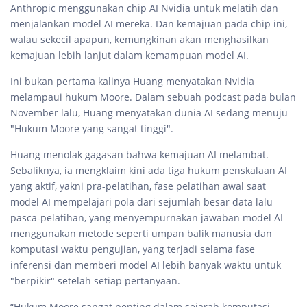
Anthropic menggunakan chip AI Nvidia untuk melatih dan
menjalankan model AI mereka. Dan kemajuan pada chip ini,
walau sekecil apapun, kemungkinan akan menghasilkan
kemajuan lebih lanjut dalam kemampuan model AI.
Ini bukan pertama kalinya Huang menyatakan Nvidia
melampaui hukum Moore. Dalam sebuah podcast pada bulan
November lalu, Huang menyatakan dunia AI sedang menuju
"Hukum Moore yang sangat tinggi".
Huang menolak gagasan bahwa kemajuan AI melambat.
Sebaliknya, ia mengklaim kini ada tiga hukum penskalaan AI
yang aktif, yakni pra-pelatihan, fase pelatihan awal saat
model AI mempelajari pola dari sejumlah besar data lalu
pasca-pelatihan, yang menyempurnakan jawaban model AI
menggunakan metode seperti umpan balik manusia dan
komputasi waktu pengujian, yang terjadi selama fase
inferensi dan memberi model AI lebih banyak waktu untuk
"berpikir" setelah setiap pertanyaan.
“Hukum Moore sangat penting dalam sejarah komputasi