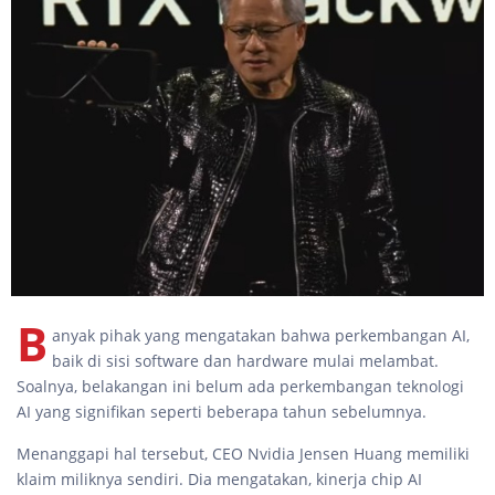
B
anyak pihak yang mengatakan bahwa perkembangan AI,
baik di sisi software dan hardware mulai melambat.
Soalnya, belakangan ini belum ada perkembangan teknologi
AI yang signifikan seperti beberapa tahun sebelumnya.
Menanggapi hal tersebut, CEO Nvidia Jensen Huang memiliki
klaim miliknya sendiri. Dia mengatakan, kinerja chip AI