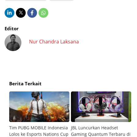
Editor
Nur Chandra Laksana
Berita Terkait
m
Tim PUBG MOBILE Indonesia
JBL Luncurkan Headset
G
Lolos ke Esports Nations Cup
Gaming Quantum Terbaru di
C