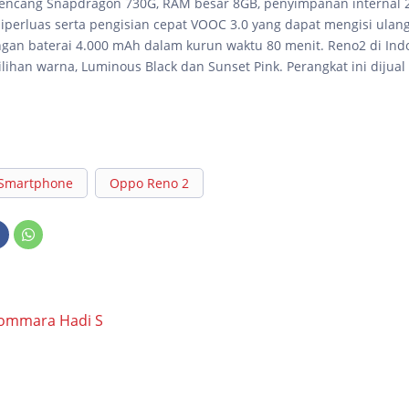
 kencang Snapdragon 730G, RAM besar 8GB, penyimpanan internal
iperluas serta pengisian cepat VOOC 3.0 yang dapat mengisi ulan
gan baterai 4.000 mAh dalam kurun waktu 80 menit. Reno2 di Ind
lihan warna, Luminous Black dan Sunset Pink. Perangkat ini dijua
Smartphone
Oppo Reno 2
ommara Hadi S