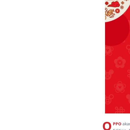
O
PPO
aka