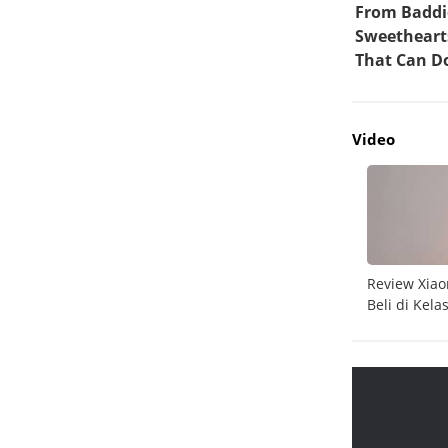
Video
do
Unboxing Galaxy A26 5G
Review Xiao
Beli di Kela