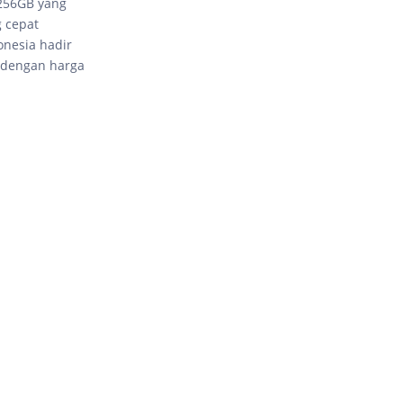
 256GB yang
g cepat
onesia hadir
l dengan harga