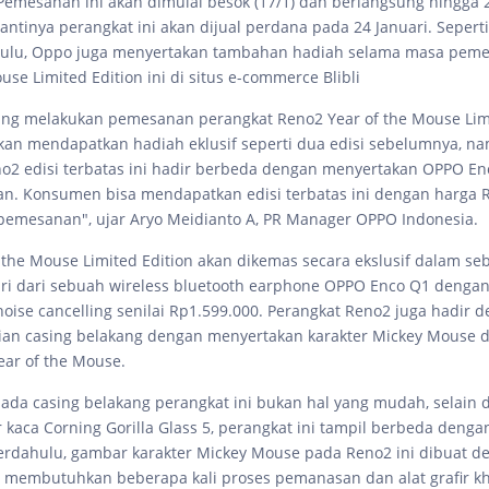
 Pemesanan ini akan dimulai besok (17/1) dan berlangsung hingga 
ntinya perangkat ini akan dijual perdana pada 24 Januari. Seperti
ahulu, Oppo juga menyertakan tambahan hadiah selama masa pem
use Limited Edition ini di situs e-commerce Blibli
ng melakukan pemesanan perangkat Reno2 Year of the Mouse Limi
akan mendapatkan hadiah eklusif seperti dua edisi sebelumnya, n
o2 edisi terbatas ini hadir berbeda dengan menyertakan OPPO E
an. Konsumen bisa mendapatkan edisi terbatas ini dengan harga R
emesanan", ujar Aryo Meidianto A, PR Manager OPPO Indonesia.
 the Mouse Limited Edition akan dikemas secara ekslusif dalam se
iri dari sebuah wireless bluetooth earphone OPPO Enco Q1 dengan
noise cancelling senilai Rp1.599.000. Perangkat Reno2 juga hadir d
ian casing belakang dengan menyertakan karakter Mickey Mouse d
ear of the Mouse.
 pada casing belakang perangkat ini bukan hal yang mudah, selain 
r kaca Corning Gorilla Glass 5, perangkat ini tampil berbeda deng
 terdahulu, gambar karakter Mickey Mouse pada Reno2 ini dibuat 
 membutuhkan beberapa kali proses pemanasan dan alat grafir k