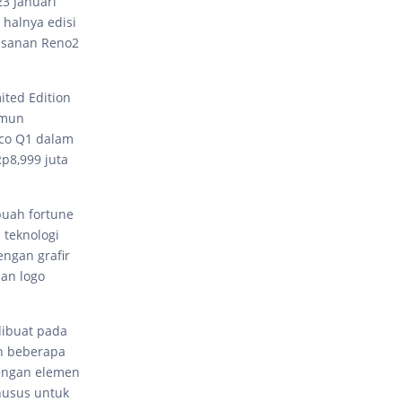
23 Januari
 halnya edisi
esanan Reno2
ted Edition
amun
nco Q1 dalam
p8,999 juta
buah fortune
 teknologi
engan grafir
an logo
dibuat pada
an beberapa
dengan elemen
husus untuk