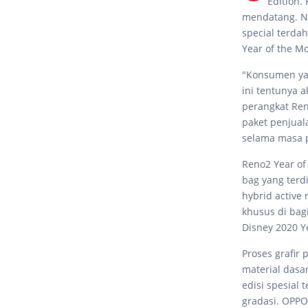
Edition.
mendatang. Na
special terd
Year of the Mo
"Konsumen ya
ini tentunya 
perangkat Ren
paket penjual
selama masa p
Reno2 Year of
bag yang terd
hybrid active 
khusus di bag
Disney 2020 Y
Proses grafir
material dasa
edisi spesial
gradasi. OPPO