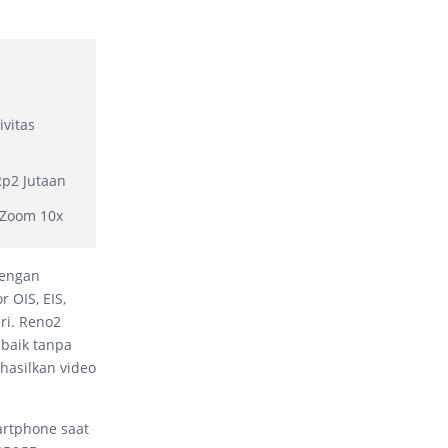
ivitas
p2 Jutaan
 Zoom 10x
dengan
 OIS, EIS,
ri. Reno2
 baik tanpa
asilkan video
rtphone saat