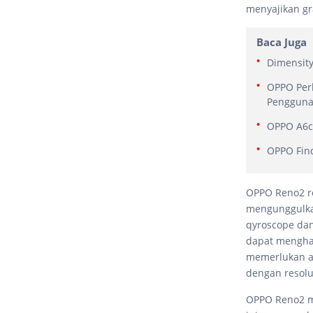
menyajikan gr
Baca Juga
Dimensity
OPPO Perl
Penggun
OPPO A6c
OPPO Fin
OPPO Reno2 re
mengunggulkan
qyroscope dan
dapat menghas
memerlukan a
dengan resolus
OPPO Reno2 m