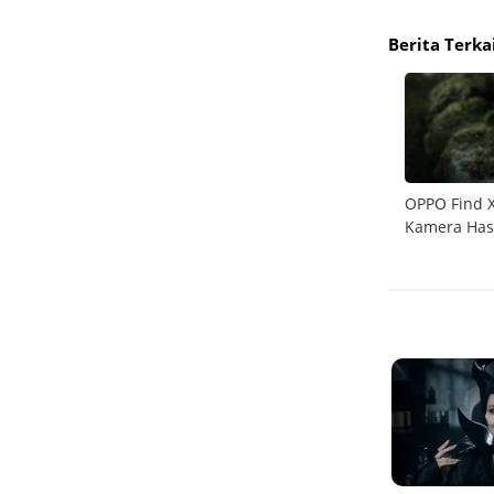
Berita Terka
an 10x
OPPO Find X9 Ultra Sudah Bisa Dipesan,
OPPO Find X
rak Jauh
Bawa Kamera 10x Optical Zoom Pertama di
Kamera Has
Industri