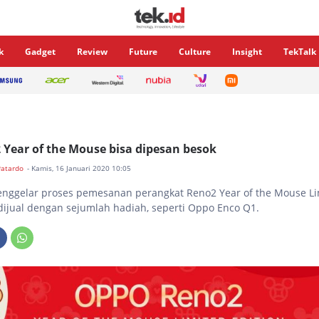
k
Gadget
Review
Future
Culture
Insight
TekTalk
Year of the Mouse bisa dipesan besok
Patardo
- Kamis, 16 Januari 2020 10:05
ggelar proses pemesanan perangkat Reno2 Year of the Mouse Lim
 dijual dengan sejumlah hadiah, seperti Oppo Enco Q1.