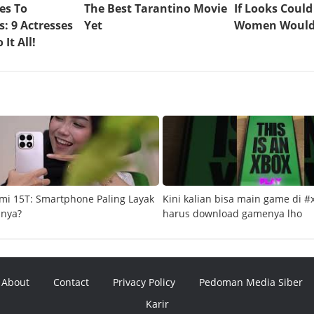
mi 15T: Smartphone Paling Layak
Kini kalian bisa main game di #
snya?
harus download gamenya lho
About
Contact
Privacy Policy
Pedoman Media Siber
Karir