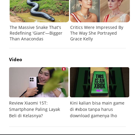
Video
Review Xiaomi 15T:
Kini kalian bisa main game
Pe
Smartphone Paling Layak
di #xbox tanpa harus
fi
Beli di Kelasnya?
download gamenya lho
G