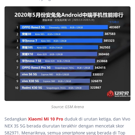
Source: GSM Arena
Sedangkan
Xiaomi Mi 10 Pro
duduk di urutan ketiga, dan Vivo
NEX 3S 5G berada diurutan terakhir dengan mencetak skor
582971. Menariknya, semua
smartphone
yang berada di Top