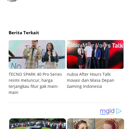
Berita Terkait
an
TECNO SPARK 40 Pro Series
nubia After Hours Talk:
M
resmi meluncur, harga
Inovasi dan Masa Depan
S
terjangkau fitur gak main-
Gaming Indonesia
main