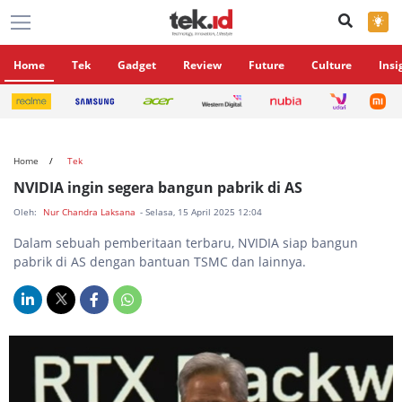
×
Home
Tek
Gadget
Review
Future
Culture
Insi
Home
Tek
NVIDIA ingin segera bangun pabrik di AS
Oleh:
Nur Chandra Laksana
- Selasa, 15 April 2025 12:04
Dalam sebuah pemberitaan terbaru, NVIDIA siap bangun
pabrik di AS dengan bantuan TSMC dan lainnya.