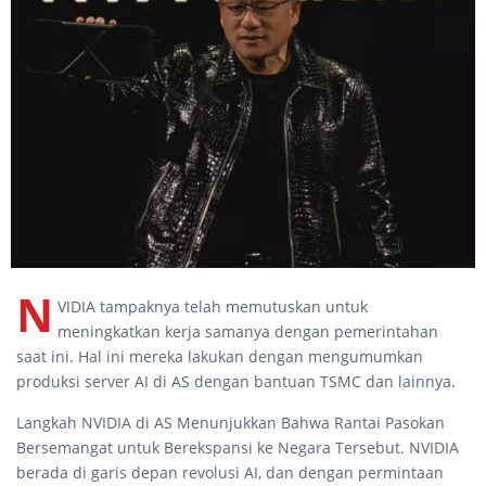
N
VIDIA tampaknya telah memutuskan untuk
meningkatkan kerja samanya dengan pemerintahan
saat ini. Hal ini mereka lakukan dengan mengumumkan
produksi server AI di AS dengan bantuan TSMC dan lainnya.
Langkah NVIDIA di AS Menunjukkan Bahwa Rantai Pasokan
Bersemangat untuk Berekspansi ke Negara Tersebut. NVIDIA
berada di garis depan revolusi AI, dan dengan permintaan