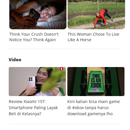
Video
Review Xiaomi 15T:
Kini kalian bisa main game
Pe
Smartphone Paling Layak
di #xbox tanpa harus
fi
Beli di Kelasnya?
download gamenya lho
G