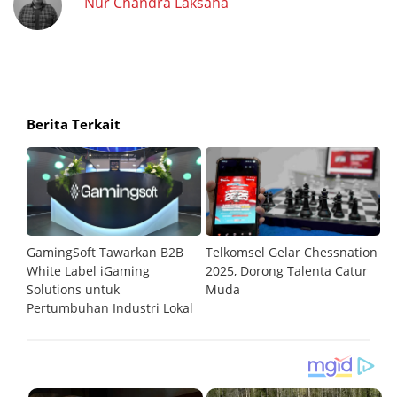
Nur Chandra Laksana
Berita Terkait
GamingSoft Tawarkan B2B
Telkomsel Gelar Chessnation
T
al
White Label iGaming
2025, Dorong Talenta Catur
P
Solutions untuk
Muda
O
Pertumbuhan Industri Lokal