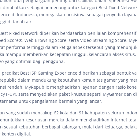
atkan dua penghargaan penting dari Ookla® dalam Speedtest Aw
i dinobatkan sebagai pemenang untuk kategori Best Fixed Network
ence di Indonesia, menegaskan posisinya sebagai penyedia layana
ggi di tanah air.
est Fixed Network diberikan berdasarkan penilaian komprehensif
d Score®, Web Browsing Score, serta Video Streaming Score. My
at performa tertinggi dalam ketiga aspek tersebut, yang menunj
ka mampu memberikan kecepatan unggul, kelancaran akses situs, 
eo yang optimal bagi pengguna.
, predikat Best ISP Gaming Experience diberikan sebagai bentuk val
epublic dalam mendukung kebutuhan komunitas gamer yang men
tensi rendah. MyRepublic menghadirkan layanan dengan rasio konek
licy (FUP), serta menyediakan paket khusus seperti MyGamer dan di
ternama untuk pengalaman bermain yang lancar.
an yang sudah mencakup 62 kota dan 91 kabupaten seluruh Indon
nunjukkan keseriusan mereka dalam menghadirkan internet tetap
an sesuai kebutuhan berbagai kalangan, mulai dari keluarga, pelak
 konten digital.