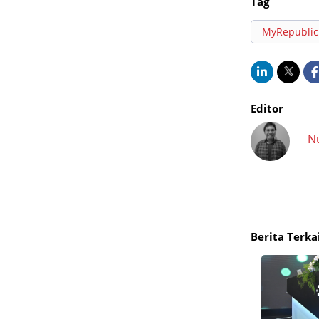
Tag
MyRepublic
Editor
N
Berita Terka