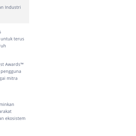
n Industri
s
untuk terus
ruh
est Awards™
n pengguna
gai mitra
rminkan
arakat
an ekosistem