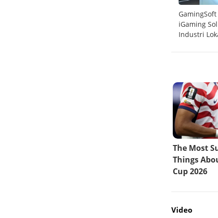
rong
Telkomsel Sabet 6 Penghargaan Internasional
GamingSoft
Ookla 2025
iGaming So
Industri Lok
Video