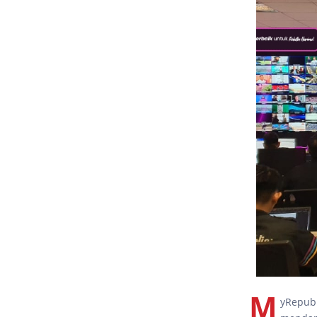
M
yRepubl