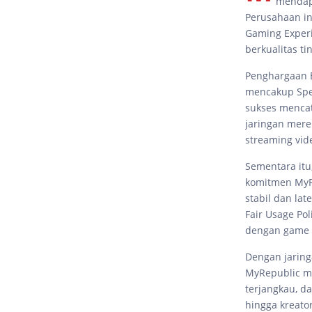
mendap
Perusahaan in
Gaming Experi
berkualitas tin
Penghargaan B
mencakup Spee
sukses mencat
jaringan mere
streaming vid
Sementara itu
komitmen MyR
stabil dan la
Fair Usage Po
dengan game 
Dengan jaring
MyRepublic me
terjangkau, d
hingga kreator