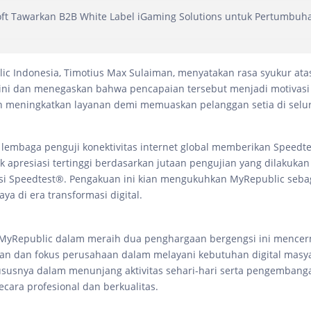
t Tawarkan B2B White Label iGaming Solutions untuk Pertumbuha
c Indonesia, Timotius Max Sulaiman, menyatakan rasa syukur ata
ni dan menegaskan bahwa pencapaian tersebut menjadi motivasi 
n meningkatkan layanan demi memuaskan pelanggan setia di selu
 lembaga penguji konektivitas internet global memberikan Speedt
k apresiasi tertinggi berdasarkan jutaan pengujian yang dilakuka
asi Speedtest®. Pengakuan ini kian mengukuhkan MyRepublic seba
caya di era transformasi digital.
 MyRepublic dalam meraih dua penghargaan bergengsi ini mence
ngan dan fokus perusahaan dalam melayani kebutuhan digital masy
ususnya dalam menunjang aktivitas sehari-hari serta pengembang
ecara profesional dan berkualitas.