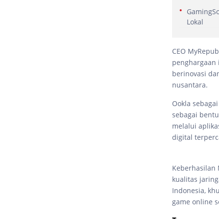
GamingSof
Lokal
CEO MyRepubli
penghargaan i
berinovasi da
nusantara.
Ookla sebagai
sebagai bentu
melalui aplik
digital terper
Keberhasilan
kualitas jari
Indonesia, kh
game online s