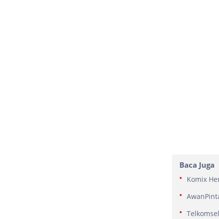
Baca Juga
Komix Her
AwanPinta
Telkomsel