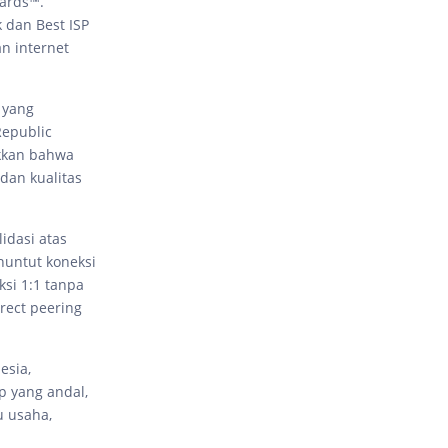
ards™.
 dan Best ISP
n internet
 yang
Republic
ukkan bahwa
dan kualitas
idasi atas
untut koneksi
si 1:1 tanpa
rect peering
esia,
 yang andal,
u usaha,