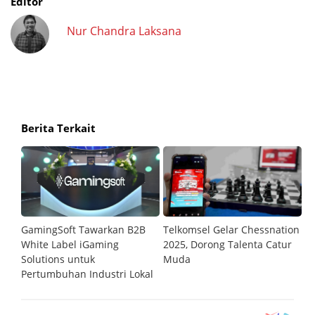
Editor
Nur Chandra Laksana
Berita Terkait
GamingSoft Tawarkan B2B
Telkomsel Gelar Chessnation
T
al
White Label iGaming
2025, Dorong Talenta Catur
P
Solutions untuk
Muda
O
Pertumbuhan Industri Lokal