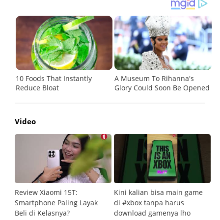
Video
Review Xiaomi 15T:
Kini kalian bisa main game
Pe
Smartphone Paling Layak
di #xbox tanpa harus
fi
Beli di Kelasnya?
download gamenya lho
G