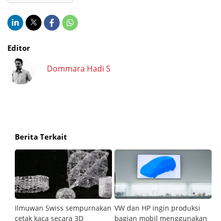
Editor
Dommara Hadi S
Berita Terkait
ng
Ilmuwan Swiss sempurnakan
VW dan HP ingin produksi
I
cetak kaca secara 3D
bagian mobil menggunakan
3