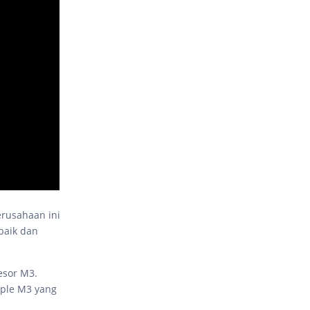
erusahaan ini
baik dan
esor M3.
ple M3 yang