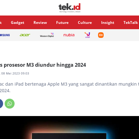
k
Gadget
Review
Future
Culture
Insight
TekTalk
s prosesor M3 diundur hingga 2024
n, 08 Mei 2023 09:03
 dan iPad bertenaga Apple M3 yang sangat dinantikan mungkin t
2024.