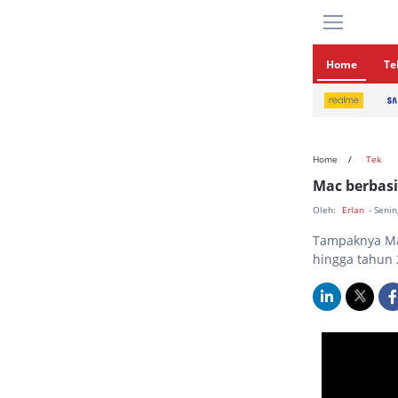
Home
Te
Home
Tek
Mac berbasi
Oleh:
Erlan
- Seni
Tampaknya Mac
hingga tahun 