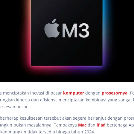
s menciptakan inovasi di pasar
komputer
dengan
prosesornya
. P
ngkan kinerja dan efisiensi, menciptakan kombinasi yang sangat 
uksesan besar.
berharap kesuksesan tersebut akan segera berlanjut dengan pros
ungkin bukan masalahnya. Tampaknya
Mac
dan
iPad
bertenaga Ap
ikan mungkin tidak tersedia hingga tahun 2024.