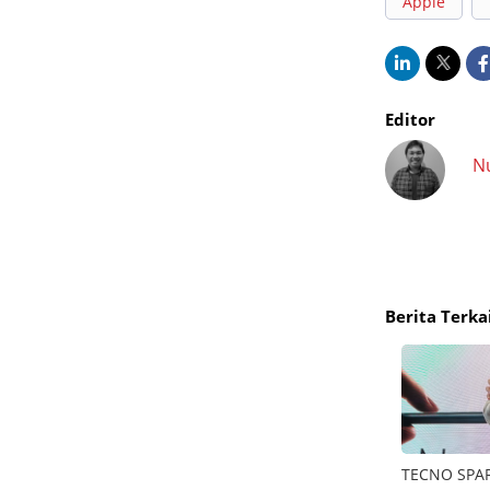
Apple
Editor
N
Berita Terka
asa
Merdeka anti ribet dengan Samsung Bespoke
TECNO SPARK