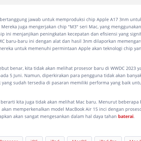
i bertanggung jawab untuk memproduksi chip Apple A17 3nm untu
. Mereka juga mengerjakan chip "M3" seri Mac, yang menggunaka
ip ini menjanjikan peningkatan kecepatan dan efisiensi yang signi
C baru-baru ini dengan alat dan hasil 3nm dilaporkan memengar
eka untuk memenuhi permintaan Apple akan teknologi chip yang
rsebut benar, kita tidak akan melihat prosesor baru di WWDC 2023 y
ada 5 Juni. Namun, diperkirakan para pengguna tidak akan bany
 yang sudah tersedia di pasaran memiliki performa yang baik untu
i berarti kita juga tidak akan melihat Mac baru. Menurut beberapa 
e akan memperkenalkan model MacBook Air 15 inci dengan proses
rapkan akan sangat mengesankan dalam hal daya tahan
baterai
.