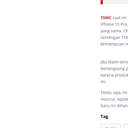
TSMC
saat in
iPhone 15 Pro
yang sama. Ch
tantangan TSM
kemampuan mer
Jika klaim te
berlangsung p
karena produk
ini.
Tentu saja, in
muncul, Appl
baru ini diha
Tag