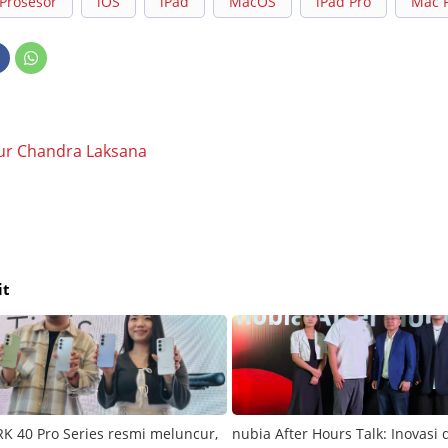
Prosesor
iOS
iPad
MacOS
iPad Pro
Mac 
ur Chandra Laksana
it
 40 Pro Series resmi meluncur,
nubia After Hours Talk: Inovasi