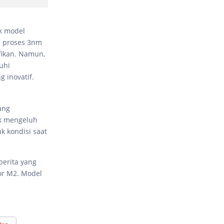
k model
n proses 3nm
fikan. Namun,
uhi
 inovatif.
ang
ak mengeluh
k kondisi saat
berita yang
or M2. Model