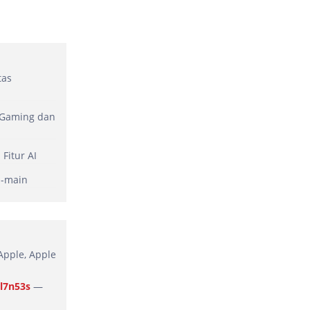
tas
 Gaming dan
Fitur AI
n-main
Apple, Apple
9l7n53s
—