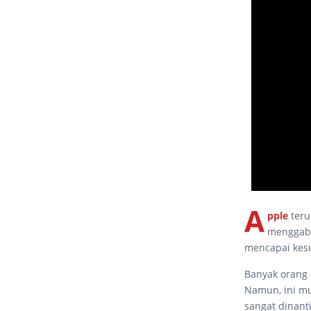
A
pple
teru
menggabu
mencapai kes
Banyak orang 
Namun, ini m
sangat dinant