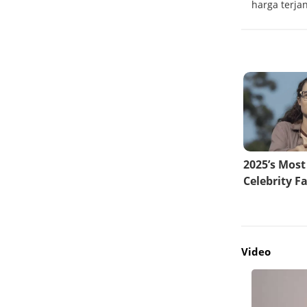
AI
harga terja
Video