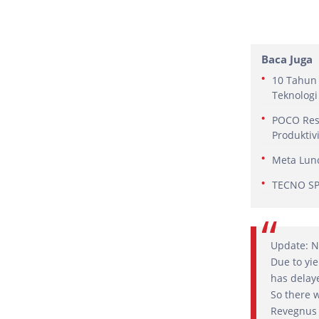
Baca Juga
10 Tahun 
Teknologi
POCO Res
Produktiv
Meta Lunc
TECNO SPA
Update: N
Due to yi
has delaye
So there 
Revegnus