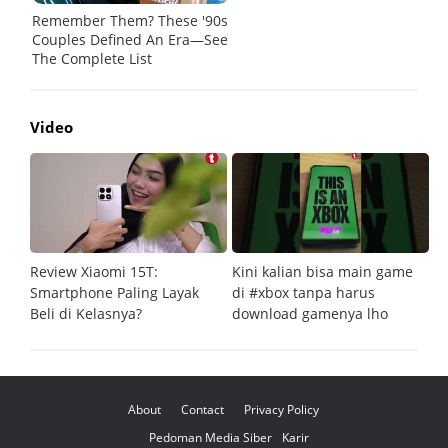
Video
Review Xiaomi 15T:
Kini kalian bisa main game
Pe
Smartphone Paling Layak
di #xbox tanpa harus
fi
Beli di Kelasnya?
download gamenya lho
G
About
Contact
Privacy Policy
Pedoman Media Siber
Karir