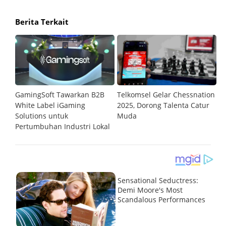
Berita Terkait
GamingSoft Tawarkan B2B
Telkomsel Gelar Chessnation
T
al
White Label iGaming
2025, Dorong Talenta Catur
P
Solutions untuk
Muda
O
Pertumbuhan Industri Lokal