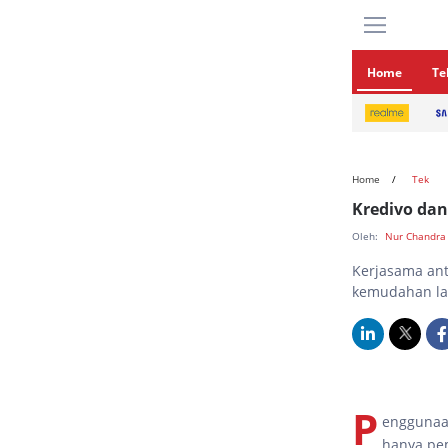
Home
Te
Home
Tek
Kredivo dan
Oleh:
Nur Chandra
Kerjasama ant
kemudahan lay
P
enggunaan
hanya pem