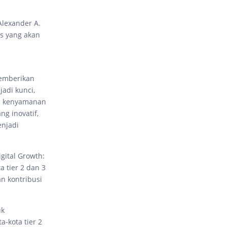
Alexander A.
s yang akan
memberikan
adi kunci,
an kenyamanan
g inovatif,
enjadi
gital Growth:
 tier 2 dan 3
n kontribusi
uk
-kota tier 2