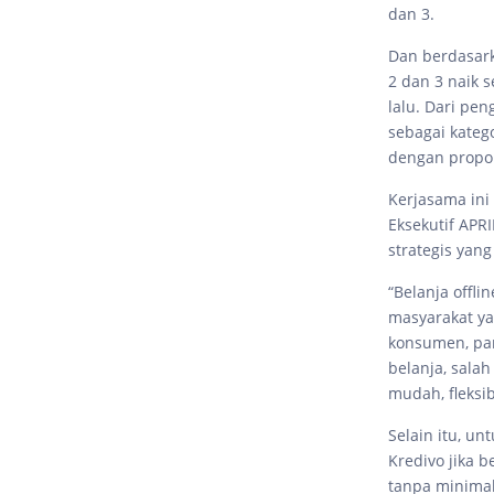
dan 3.
Dan berdasark
2 dan 3 naik 
lalu. Dari pe
sebagai kateg
dengan propor
Kerjasama ini
Eksekutif APR
strategis yang
“Belanja offl
masyarakat ya
konsumen, par
belanja, sala
mudah, fleksi
Selain itu, u
Kredivo jika 
tanpa minimal