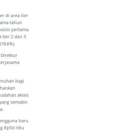
r di area tier
sama tahun
posisi pertama
 tier 2 dan 3
 (18,6%).
 Direktur
kerjasama
jenuhan bagi
ahankan
emudahan akses
l yang semakin
a.
pengguna baru
ng Rp50 ribu