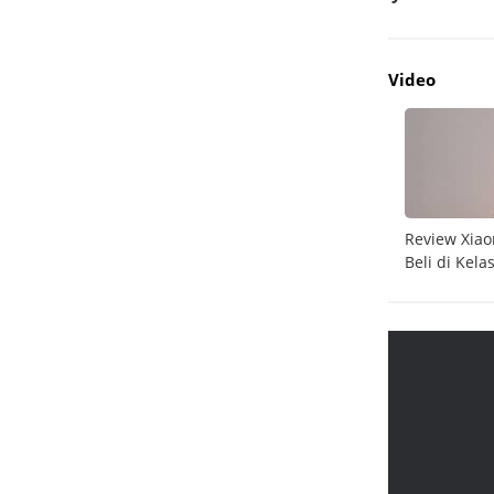
Video
do
Unboxing Galaxy A26 5G
Review Xiao
Beli di Kela