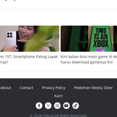
mi 15T: Smartphone Paling Layak
Kini kalian bisa main game di #
snya?
harus download gamenya lho
About
Contact
Privacy Policy
Pedoman Media Siber
Karir
© 2026 Tek.Id All Right Reserved.