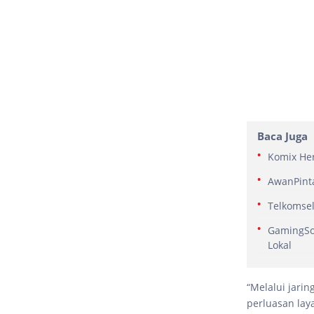
Baca Juga
Komix Her
AwanPinta
Telkomsel
GamingSof
Lokal
“Melalui jari
perluasan lay