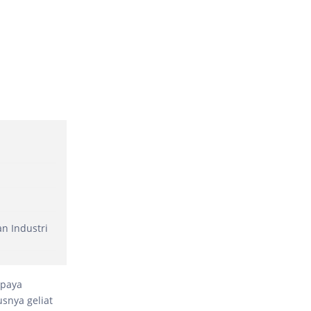
n Industri
upaya
usnya geliat