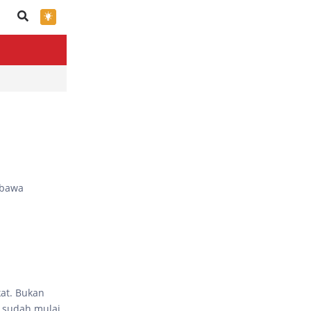
×
 bawa
at. Bukan
 sudah mulai