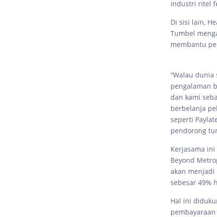
industri ritel 
Di sisi lain, 
Tumbel menga
membantu pen
“Walau dunia 
pengalaman ba
dan kami seba
berbelanja pe
seperti Payla
pendorong tum
Kerjasama ini
Beyond Metrop
akan menjadi 
sebesar 49% 
Hal ini diduk
pembayaraan d