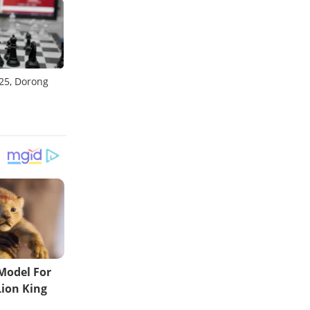
25, Dorong
Telkomsel Sabet 6 Penghargaan Internasional
Gamin
Ookla 2025
iGami
Indus