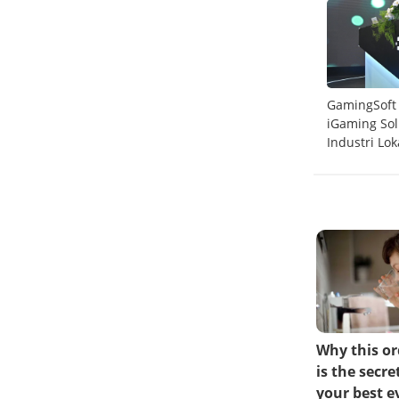
rong
Telkomsel Sabet 6 Penghargaan Internasional
GamingSoft
Ookla 2025
iGaming So
Industri Lok