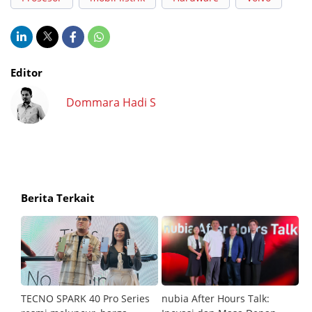
Editor
Dommara Hadi S
Berita Terkait
an
TECNO SPARK 40 Pro Series
nubia After Hours Talk:
M