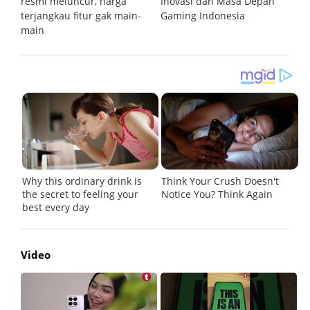
resmi meluncur, harga
Inovasi dan Masa Depan
S
terjangkau fitur gak main-
Gaming Indonesia
main
Video