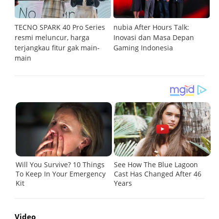
an
TECNO SPARK 40 Pro Series
nubia After Hours Talk:
M
resmi meluncur, harga
Inovasi dan Masa Depan
S
terjangkau fitur gak main-
Gaming Indonesia
main
Video