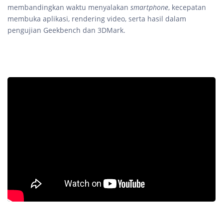
membandingkan waktu menyalakan
smartphone
, kecepatan
membuka aplikasi, rendering video, serta hasil dalam
pengujian Geekbench dan 3DMark.