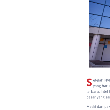
S
etelah NVI
yang haru
terbaru, Intel
pasar yang sa
Meski dampakn