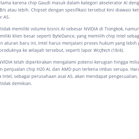
erutama karena chip Gaudi masuk dalam kategori akselerator AI de
s atau lebih. Chipset dengan spesifikasi tersebut kini diawasi ket
r AS.
tidak memiliki volume bisnis AI sebesar NVIDIA di Tiongkok, nam
iliki klien besar seperti ByteDance, yang memilih chip Intel sebaga
n aturan baru ini, Intel harus menjalani proses hukum yang lebih
roduknya ke wilayah tersebut, seperti lapor
Wccftech
(18/4).
VIDIA telah diperkirakan mengalami potensi kerugian hingga mili
an penjualan chip H20 AI, dan AMD pun terkena imbas serupa. Ha
Intel, sebagai perusahaan asal AS, akan mendapat pengecualian
tidak demikian.