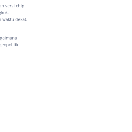
n versi chip
gkok,
m waktu dekat.
agaimana
eopolitik