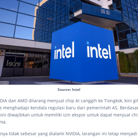
Source: Intel
DIA dan AMD dilarang menjual chip AI canggih ke Tiongkok, kini gil
s menghadapi kendala regulasi baru dari pemerintah AS. Berdasa
 kini diwajibkan untuk memiliki izin ekspor untuk dapat menjual ch
ma.
ya tidak sebesar yang dialami NVIDIA, larangan ini tetap menjadi