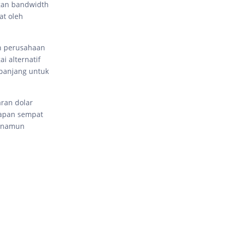
ngan bandwidth
at oleh
un perusahaan
i alternatif
 panjang untuk
aran dolar
rapan sempat
, namun