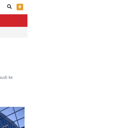
×
audi ke