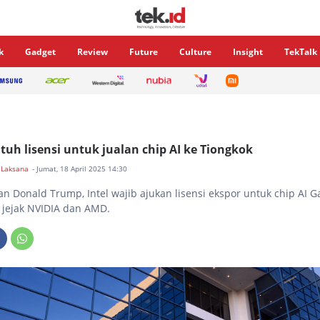
k
Gadget
Review
Future
Culture
Insight
TekTalk
utuh lisensi untuk jualan chip AI ke Tiongkok
 Laksana
- Jumat, 18 April 2025 14:30
an Donald Trump, Intel wajib ajukan lisensi ekspor untuk chip AI G
i jejak NVIDIA dan AMD.