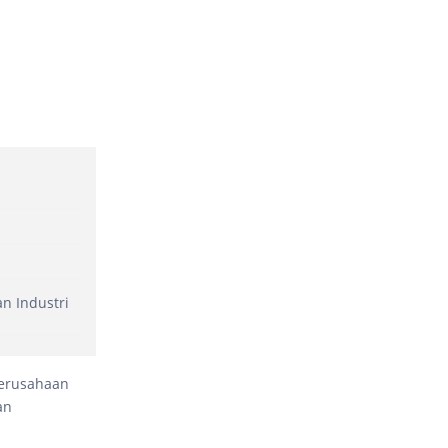
n Industri
perusahaan
an