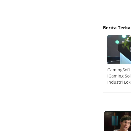
Berita Terka
rong
Telkomsel Sabet 6 Penghargaan Internasional
GamingSoft
Ookla 2025
iGaming So
Industri Lok