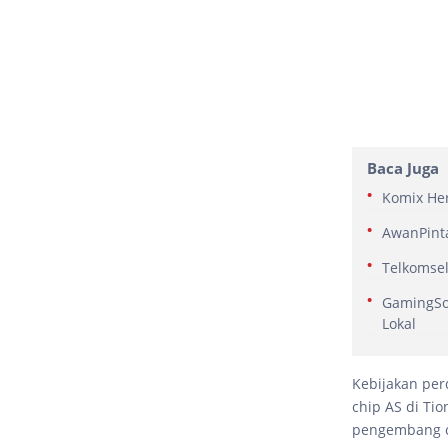
Baca Juga
Komix Her
AwanPinta
Telkomsel
GamingSof
Lokal
Kebijakan pe
chip AS di Ti
pengembang ch