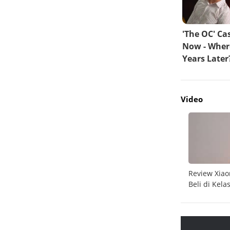
Video
do
Unboxing Galaxy A26 5G
Review Xiao
Beli di Kela