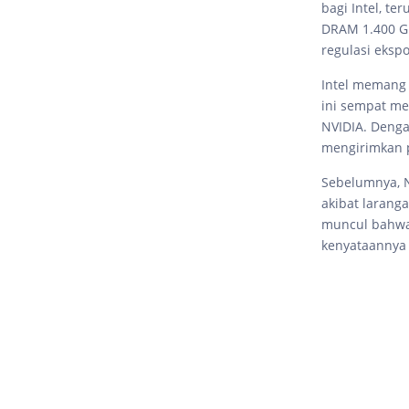
bagi Intel, t
DRAM 1.400 GB/
regulasi ekspo
Intel memang 
ini sempat mem
NVIDIA. Denga
mengirimkan p
Sebelumnya, N
akibat larang
muncul bahwa 
kenyataannya 