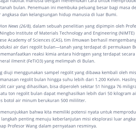
bagai habitat manusia dengan menemukan cara untuk memproduk
i tanah bulan. Penemuan ini membuka peluang besar bagi masa d
ar angkasa dan kelangsungan hidup manusia di luar Bumi.
ion News (26/8),
dalam sebuah penelitian yang dipimpin oleh Prof
 Ningbo Institute of Materials Technology and Engineering (NIMTE)
ese Academy of Sciences (CAS), tim ilmuwan berhasil mengemba
uksi air dari regolit bulan—tanah yang terdapat di permukaan B
memanfaatkan reaksi kimia antara hidrogen yang terdapat secara 
neral ilmenit (FeTiO3) yang melimpah di Bulan.
ang diuji menggunakan sampel regolit yang dibawa kembali oleh mis
anasan regolit bulan hingga suhu lebih dari 1.200 Kelvin. Hasilny
lit cair yang dihasilkan, bisa diperoleh sekitar 51 hingga 76 miligr
satu ton regolit bulan dapat menghasilkan lebih dari 50 kilogram 
s botol air minum berukuran 500 mililiter.
ni menunjukkan bahwa kita memiliki potensi nyata untuk memproduk
 langkah penting menuju keberlanjutan misi eksplorasi luar angka
kap Profesor Wang dalam pernyataan resminya.