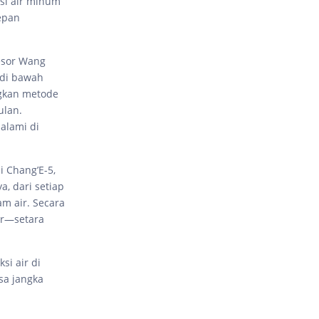
si air minum
epan
esor Wang
 di bawah
ngkan metode
ulan.
alami di
i Chang’E-5,
a, dari setiap
am air. Secara
air—setara
si air di
sa jangka