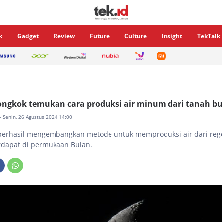
k
Gadget
Review
Future
Culture
Insight
TekTalk
ongkok temukan cara produksi air minum dari tanah b
- Senin, 26 Agustus 2024 14:00
berhasil mengembangkan metode untuk memproduksi air dari reg
rdapat di permukaan Bulan.