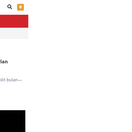
×
ulan
olit bulan—