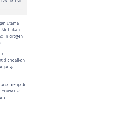
178 hari di
gan utama
. Air bukan
adi hidrogen
s.
an
t diandalkan
anjang.
n bisa menjadi
 berawak ke
lam