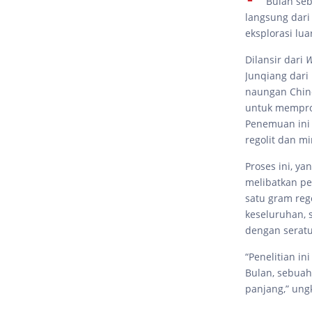
Bulan se
langsung dar
eksplorasi lu
Dilansir dari
W
Junqiang dari
naungan Chin
untuk memprod
Penemuan ini 
regolit dan mi
Proses ini, y
melibatkan pem
satu gram rego
keseluruhan, 
dengan seratu
“Penelitian i
Bulan, sebuah
panjang,” ung