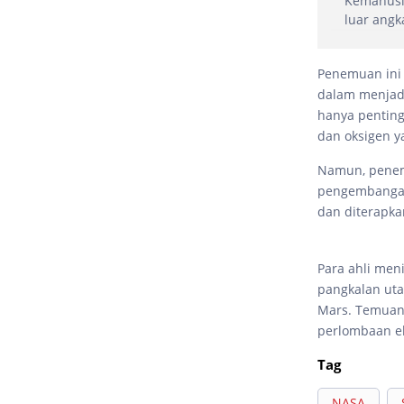
Kemanusia
luar angk
Penemuan ini
dalam menjadi
hanya penting
dan oksigen y
Namun, penemu
pengembangan 
dan diterapka
Para ahli meni
pangkalan uta
Mars. Temuan 
perlombaan ek
Tag
NASA