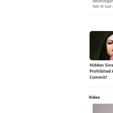
Polaris Dawn: Inovasi Spacewalk pertama
kebohongan 
oleh Kru Sipil
hari di luar
Video