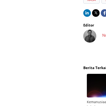
Editor
N
Berita Terka
 melaju
SpaceX modifikasi kapsul Dragon untuk misi
Kemanusiaan