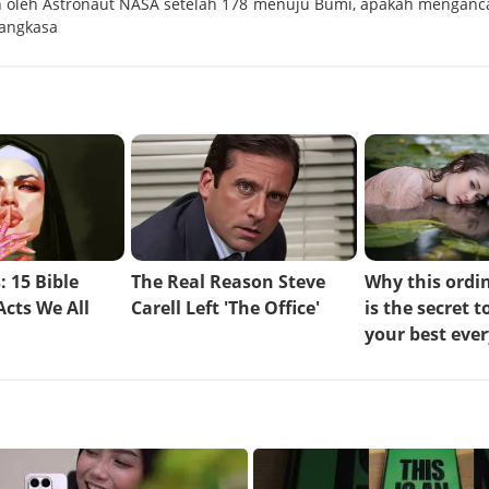
oleh Astronaut NASA setelah 178
menuju Bumi, apakah menganc
 angkasa