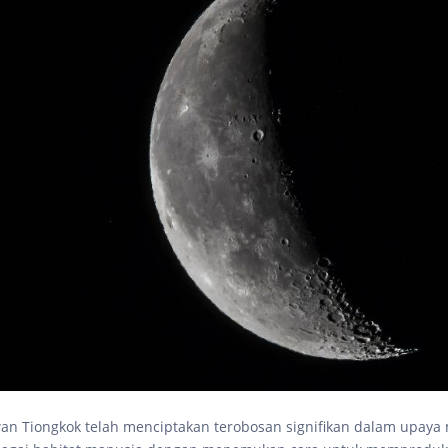
an Tiongkok telah menciptakan terobosan signifikan dalam upaya