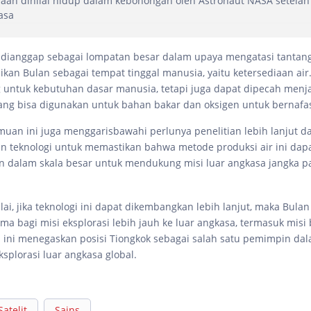
an dinilai hidup dalam kebohongan oleh Astronaut NASA setelah 
asa
 dianggap sebagai lompatan besar dalam upaya mengatasi tantan
kan Bulan sebagai tempat tinggal manusia, yaitu ketersediaan air
 untuk kebutuhan dasar manusia, tetapi juga dapat dipecah menj
ang bisa digunakan untuk bahan bakar dan oksigen untuk bernafa
an ini juga menggarisbawahi perlunya penelitian lebih lanjut d
teknologi untuk memastikan bahwa metode produksi air ini dapa
n dalam skala besar untuk mendukung misi luar angkasa jangka p
lai, jika teknologi ini dapat dikembangkan lebih lanjut, maka Bula
ma bagi misi eksplorasi lebih jauh ke luar angkasa, termasuk misi
ini menegaskan posisi Tiongkok sebagai salah satu pemimpin da
splorasi luar angkasa global.
Satelit
Sains