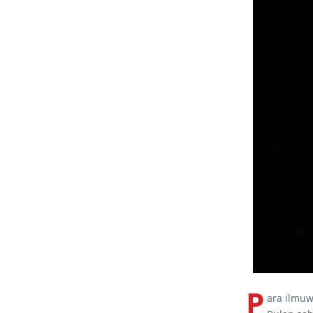
P
ara ilmuw