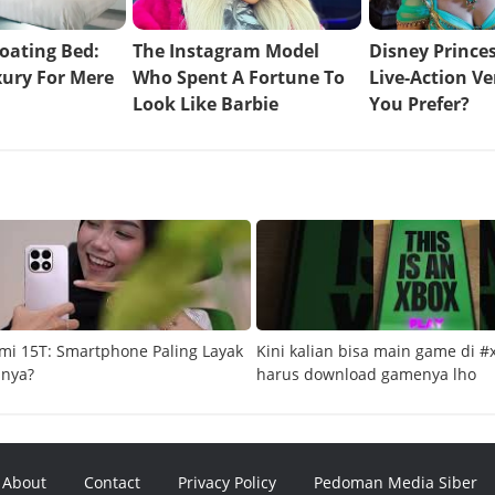
mi 15T: Smartphone Paling Layak
Kini kalian bisa main game di #
snya?
harus download gamenya lho
About
Contact
Privacy Policy
Pedoman Media Siber