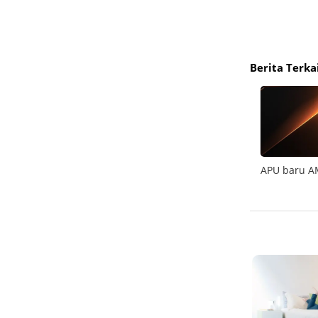
Berita Terka
dunia
Kini AMD Ryzen AI Max bisa jalankan AI
APU baru A
hingga model 128B