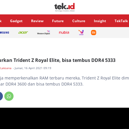
k
Gadget
Review
Future
Culture
Insight
TekTalk
curkan Trident Z Royal Elite, bisa tembus DDR4 5333
 Laksana
- Jumat, 16 April 2021 09:19
saja memperkenalkan RAM terbaru mereka, Trident Z Royal Elite di
sar DDR4 3600 dan bisa tembus DDR4 5333.