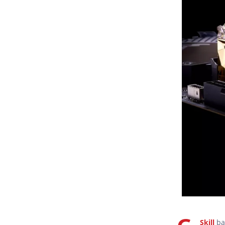
Skill
ba