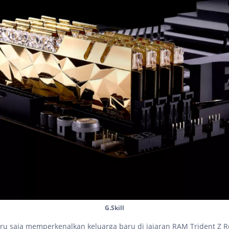
G.Skill
ru saja memperkenalkan keluarga baru di jajaran RAM Trident Z R