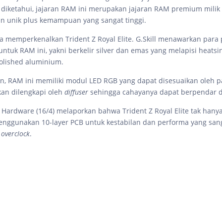
 diketahui, jajaran RAM ini merupakan jajaran RAM premium mili
in unik plus kemampuan yang sangat tinggi.
eka memperkenalkan Trident Z Royal Elite. G.Skill menawarkan par
ntuk RAM ini, yakni berkelir silver dan emas yang melapisi heatsi
polished aluminium.
an, RAM ini memiliki modul LED RGB yang dapat disesuaikan oleh 
kan dilengkapi oleh
diffuser
sehingga cahayanya dapat berpendar d
Hardware (16/4) melaporkan bahwa Trident Z Royal Elite tak hanya 
 menggunakan 10-layer PCB untuk kestabilan dan performa yang san
a
overclock
.