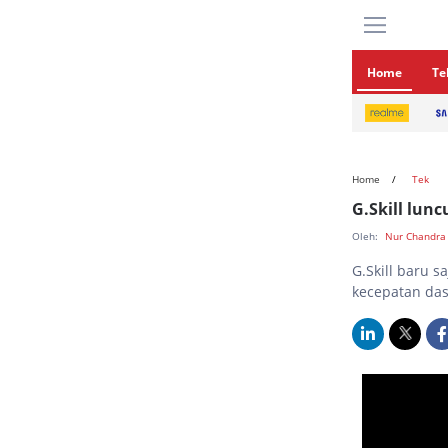
Home
Te
Home
Tek
G.Skill lun
Oleh:
Nur Chandra
G.Skill baru 
kecepatan da