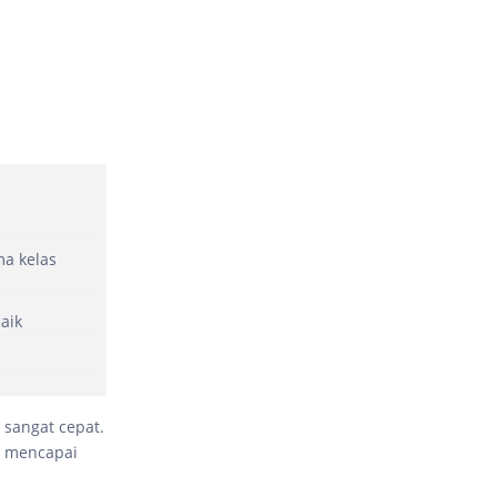
a kelas
aik
 sangat cepat.
il mencapai