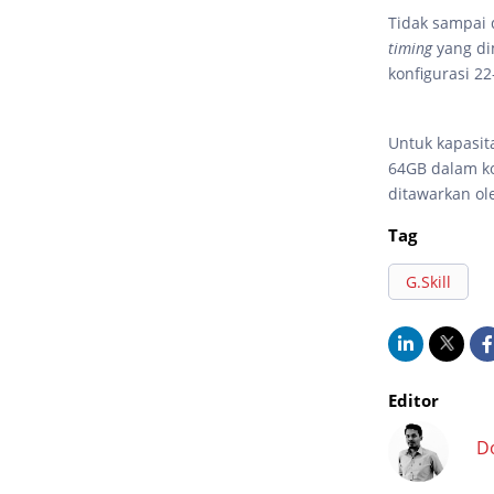
Tidak sampai 
timing
yang di
konfigurasi 2
Untuk kapasit
64GB dalam ko
ditawarkan ol
Tag
G.Skill
Editor
D