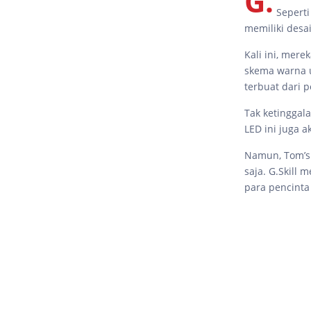
G.
Seperti
memiliki desa
Kali ini, mer
skema warna u
terbuat dari 
Tak ketinggal
LED ini juga a
Namun, Tom’s 
saja. G.Skill
para pencint