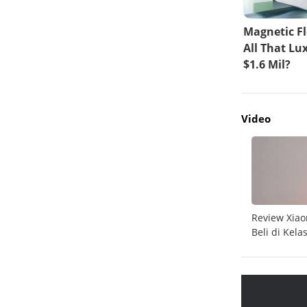
Video
do
Unboxing Galaxy A26 5G
Review Xiao
Beli di Kela