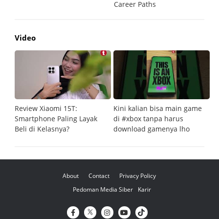
Video
Review Xiaomi 15T:
Kini kalian bisa main game
Pe
Smartphone Paling Layak
di #xbox tanpa harus
fi
Beli di Kelasnya?
download gamenya lho
G
About
Contact
Privacy Policy
Pedoman Media Siber
Karir