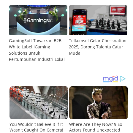
GamingSoft Tawarkan B2B
Telkomsel Gelar Chessnation
T
al
White Label iGaming
2025, Dorong Talenta Catur
P
Solutions untuk
Muda
O
Pertumbuhan Industri Lokal