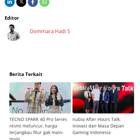
Editor
Dommara Hadi S
Berita Terkait
an
TECNO SPARK 40 Pro Series
nubia After Hours Talk:
M
resmi meluncur, harga
Inovasi dan Masa Depan
S
terjangkau fitur gak main-
Gaming Indonesia
main