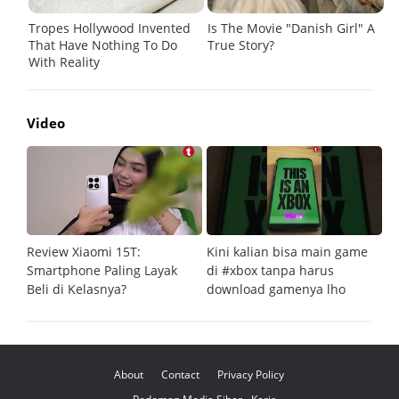
Video
Review Xiaomi 15T:
Kini kalian bisa main game
Pe
Smartphone Paling Layak
di #xbox tanpa harus
fi
Beli di Kelasnya?
download gamenya lho
G
About
Contact
Privacy Policy