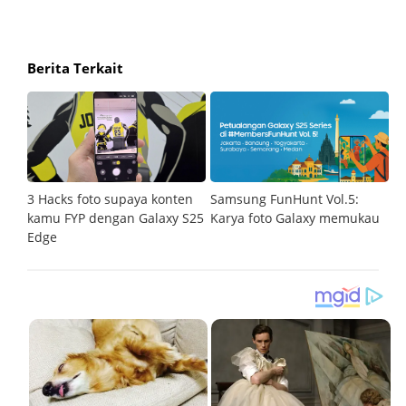
Berita Terkait
3 Hacks foto supaya konten
Samsung FunHunt Vol.5:
Fu
kamu FYP dengan Galaxy S25
Karya foto Galaxy memukau
d
Edge
m