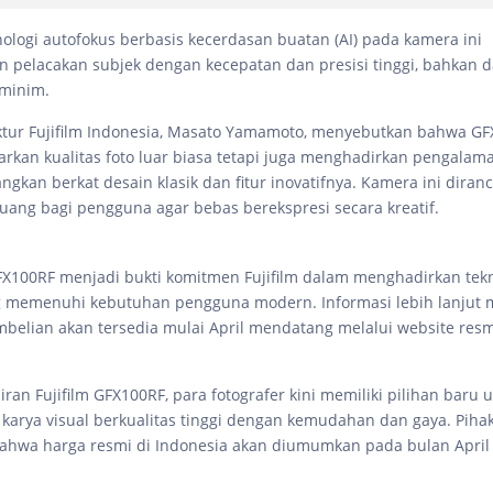
knologi autofokus berbasis kecerdasan buatan (AI) pada kamera ini
pelacakan subjek dengan kecepatan dan presisi tinggi, bahkan d
minim.
ktur Fujifilm Indonesia, Masato Yamamoto, menyebutkan bahwa GF
kan kualitas foto luar biasa tetapi juga menghadirkan pengalama
gkan berkat desain klasik dan fitur inovatifnya. Kamera ini diran
ang bagi pengguna agar bebas berekspresi secara kreatif.
X100RF menjadi bukti komitmen Fujifilm dalam menghadirkan tekno
g memenuhi kebutuhan pengguna modern. Informasi lebih lanjut
belian akan tersedia mulai April mendatang melalui website resmi
an Fujifilm GFX100RF, para fotografer kini memiliki pilihan baru 
karya visual berkualitas tinggi dengan kemudahan dan gaya. Pihak 
hwa harga resmi di Indonesia akan diumumkan pada bulan April