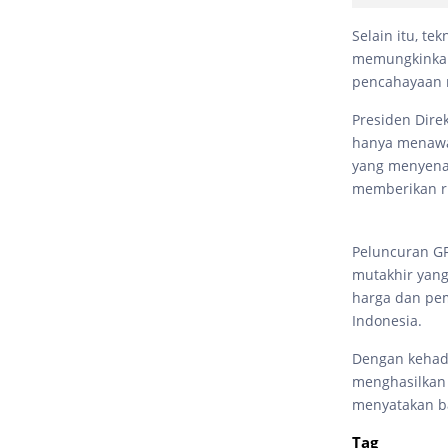
Selain itu, te
memungkinkan 
pencahayaan 
Presiden Dire
hanya menawar
yang menyenan
memberikan ru
Peluncuran GF
mutakhir yan
harga dan pem
Indonesia.
Dengan kehadir
menghasilkan 
menyatakan ba
Tag