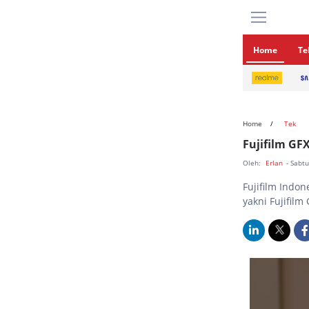
Home
Te
Home
Tek
Fujifilm GF
Oleh:
Erlan
- Sabt
Fujifilm Indon
yakni Fujifilm