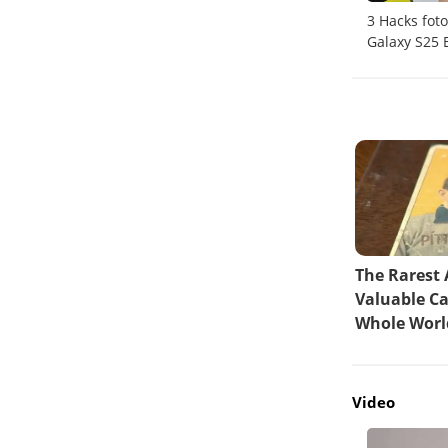
laxy
Fujifilm X-E5 resmi rilis dengan sensor 40
3 Hacks fot
megapiksel
Galaxy S25 
Video