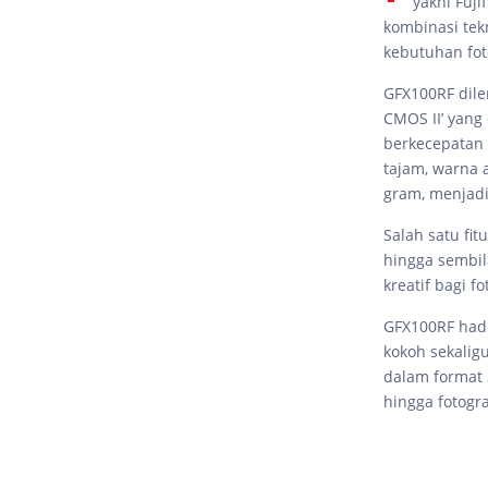
yakni Fuji
kombinasi tek
kebutuhan fot
GFX100RF dile
CMOS II’ yang
berkecepatan 
tajam, warna 
gram, menjadi
Salah satu fi
hingga sembila
kreatif bagi 
GFX100RF had
kokoh sekalig
dalam format 
hingga fotogra