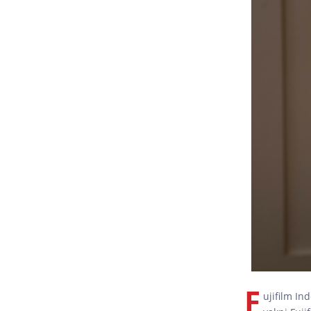
F
ujifilm In