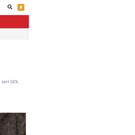
×
 seri GFX,