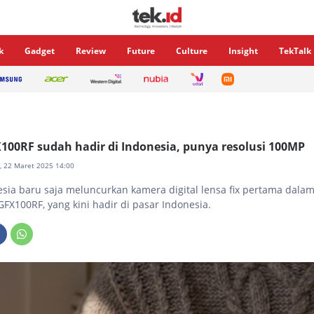
k
Gadget
Review
Future
Culture
Insight
TekTalk
X100RF sudah hadir di Indonesia, punya resolusi 100MP
u, 22 Maret 2025 14:00
esia baru saja meluncurkan kamera digital lensa fix pertama dalam
 GFX100RF, yang kini hadir di pasar Indonesia.