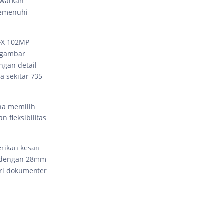
awarkan
memenuhi
GFX 102MP
 gambar
ngan detail
a sekitar 735
na memilih
n fleksibilitas
.
rikan kesan
ra dengan 28mm
ri dokumenter