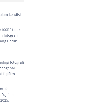
alam kondisi
X100RF tidak
n fotografi
cang untuk
logi fotografi
 mengenai
 Fujifilm
untuk
Fujifilm
 2025.