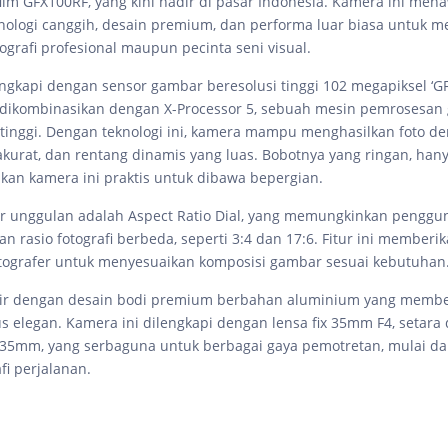
film GFX100RF, yang kini hadir di pasar Indonesia. Kamera ini men
nologi canggih, desain premium, dan performa luar biasa untuk 
ografi profesional maupun pecinta seni visual.
ngkapi dengan sensor gambar beresolusi tinggi 102 megapiksel ‘
 dikombinasikan dengan X-Processor 5, sebuah mesin pemrosesan
tinggi. Dengan teknologi ini, kamera mampu menghasilkan foto de
akurat, dan rentang dinamis yang luas. Bobotnya yang ringan, hany
kan kamera ini praktis untuk dibawa bepergian.
tur unggulan adalah Aspect Ratio Dial, yang memungkinkan penggu
n rasio fotografi berbeda, seperti 3:4 dan 17:6. Fitur ini memberika
fotografer untuk menyesuaikan komposisi gambar sesuai kebutuhan
ir dengan desain bodi premium berbahan aluminium yang membe
us elegan. Kamera ini dilengkapi dengan lensa fix 35mm F4, seta
35mm, yang serbaguna untuk berbagai gaya pemotretan, mulai da
fi perjalanan.