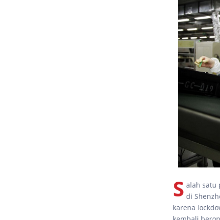
S
alah satu
di Shenzh
karena lockdo
kembali berop