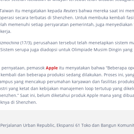
 Taiwan itu mengatakan kepada
Reuters
bahwa mereka saat ini mem
operasi secara terbatas di Shenzhen. Untuk membuka kembali fasil
lah memenuhi setiap persyaratan pemerintah, juga menyediakan
kerja.
izmochina
(17/3), perusahaan tersebut telah menetapkan sistem 
. Sistem serupa juga diadopsi untuk Olimpiade Musim Dingin yang
 pernyataan, pemasok
Apple
itu menyatakan bahwa “Beberapa ope
 kembali dan beberapa produksi sedang dilakukan. Proses ini, yan
kampus yang mencakup perumahan karyawan dan fasilitas produk
tri yang ketat dan kebijakan manajemen loop tertutup yang dikel
enzhen.” Saat ini, belum diketahui produk Apple mana yang dibu
iknya di Shenzhen.
Perjalanan Urban Republic, Ekspansi 61 Toko dan Bangun Komuni