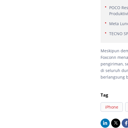
POCO Res
Produktiv
Meta Lunc
TECNO SPA
Meskipun demi
Foxconn mena
pengiriman, s
di seluruh du
berlangsung b
Tag
iPhone