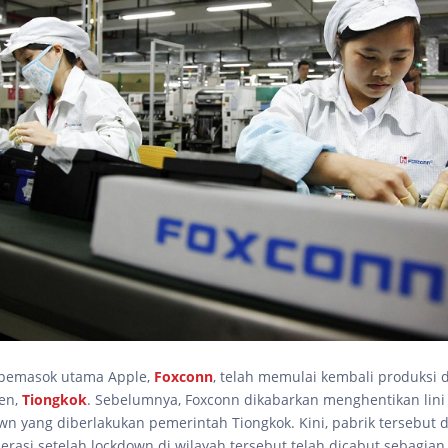
 pemasok utama Apple,
Foxconn
, telah memulai kembali produksi 
en,
Tiongkok
. Sebelumnya, Foxconn dikabarkan menghentikan lini
wn yang diberlakukan pemerintah Tiongkok. Kini, pabrik tersebut 
erasi setelah lockdown di wilayah tersebut telah dicabut sebagian