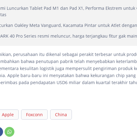
mi Luncurkan Tablet Pad M1 dan Pad X1, Performa Ekstrem untuk
itas
urkan Oakley Meta Vanguard, Kacamata Pintar untuk Atlet dengan 
RK 40 Pro Series resmi meluncur, harga terjangkau fitur gak mai
kian, perusahaan itu dikenal sebagai perakit terbesar untuk pro
mbahkan bahwa penutupan pabrik telah menyebabkan keterlamb
ementara kesulitan logistik juga mempersulit pengiriman produk 
nia. Apple baru-baru ini menyatakan bahwa kekurangan chip yang
erimbas pada pendapatan USD6 miliar dalam kuartal terakhir tah
Apple
Foxconn
China