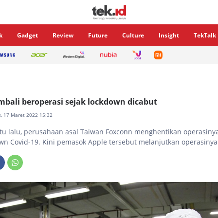
k
Gadget
Review
Future
Culture
Insight
TekTalk
bali beroperasi sejak lockdown dicabut
s, 17 Maret 2022 15:32
u lalu, perusahaan asal Taiwan Foxconn menghentikan operasinya
wn Covid-19. Kini pemasok Apple tersebut melanjutkan operasinya 