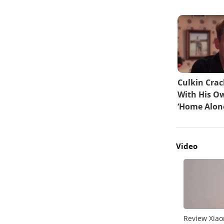
Video
do
Unboxing Galaxy A26 5G
Review Xiao