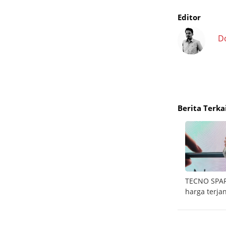
Editor
D
Berita Terka
asa
Merdeka anti ribet dengan Samsung Bespoke
TECNO SPARK
AI
harga terja