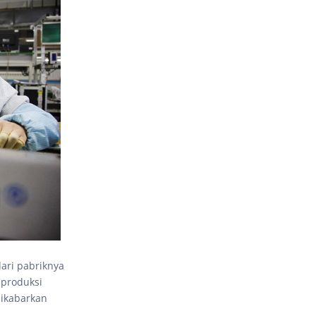
dari pabriknya
 produksi
dikabarkan
.