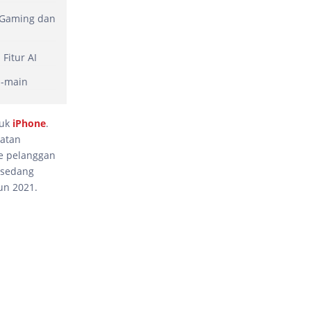
 Gaming dan
Fitur AI
n-main
duk
iPhone
.
atan
ke pelanggan
 sedang
un 2021.