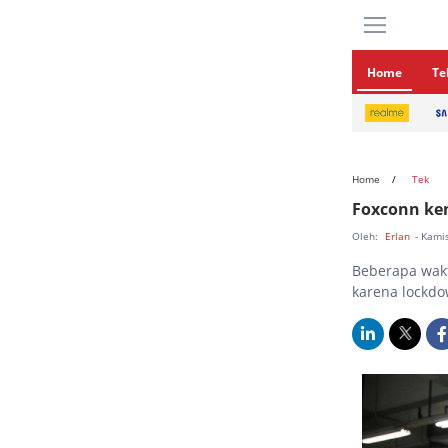
Home
Te
Home
Tek
Foxconn kem
Oleh:
Erlan
- Kami
Beberapa wakt
karena lockdo