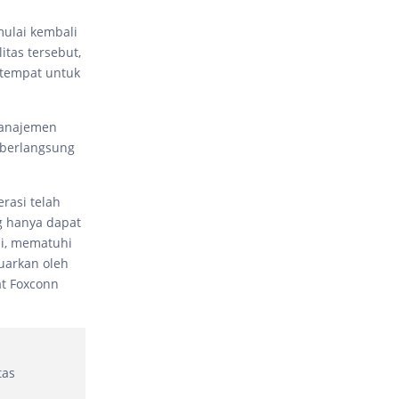
ulai kembali
itas tersebut,
 tempat untuk
manajemen
 berlangsung
rasi telah
g hanya dapat
si, mematuhi
uarkan oleh
at Foxconn
tas