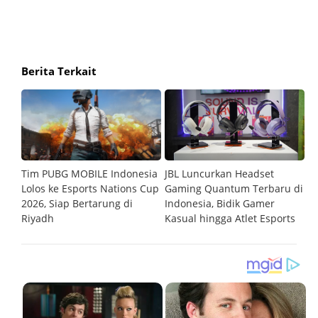
Berita Terkait
m
Tim PUBG MOBILE Indonesia
JBL Luncurkan Headset
G
Lolos ke Esports Nations Cup
Gaming Quantum Terbaru di
C
2026, Siap Bertarung di
Indonesia, Bidik Gamer
R
Riyadh
Kasual hingga Atlet Esports