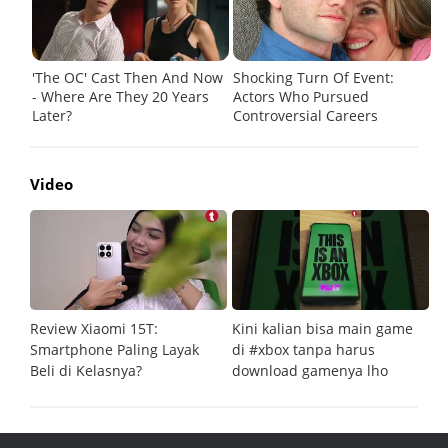
Video
Review Xiaomi 15T:
Kini kalian bisa main game
Pe
Smartphone Paling Layak
di #xbox tanpa harus
fi
Beli di Kelasnya?
download gamenya lho
G