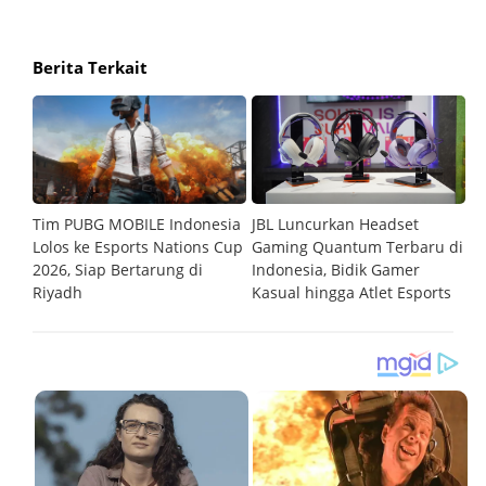
Berita Terkait
m
Tim PUBG MOBILE Indonesia
JBL Luncurkan Headset
G
Lolos ke Esports Nations Cup
Gaming Quantum Terbaru di
C
2026, Siap Bertarung di
Indonesia, Bidik Gamer
R
Riyadh
Kasual hingga Atlet Esports