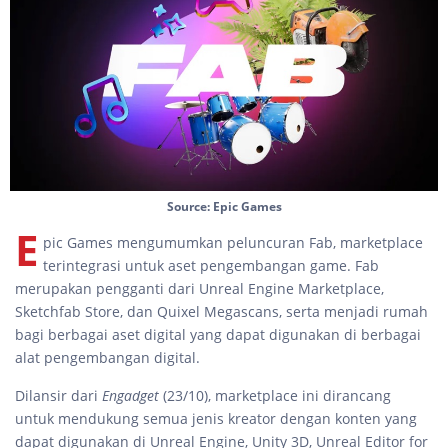
Source: Epic Games
E
pic Games mengumumkan peluncuran Fab, marketplace
terintegrasi untuk aset pengembangan game. Fab
merupakan pengganti dari Unreal Engine Marketplace,
Sketchfab Store, dan Quixel Megascans, serta menjadi rumah
bagi berbagai aset digital yang dapat digunakan di berbagai
alat pengembangan digital.
Dilansir dari
Engadget
(23/10), marketplace ini dirancang
untuk mendukung semua jenis kreator dengan konten yang
dapat digunakan di Unreal Engine, Unity 3D, Unreal Editor for