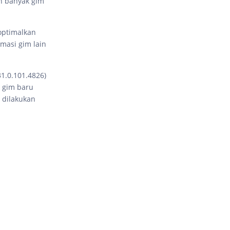
h banyak gim
optimalkan
masi gim lain
31.0.101.4826)
 gim baru
 dilakukan