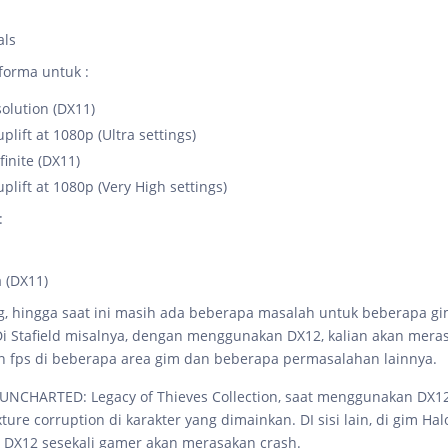
als
forma untuk :
olution (DX11)
plift at 1080p (Ultra settings)
finite (DX11)
plift at 1080p (Very High settings)
:
 (DX11)
 hingga saat ini masih ada beberapa masalah untuk beberapa gi
Di Stafield misalnya, dengan menggunakan DX12, kalian akan mera
an fps di beberapa area gim dan beberapa permasalahan lainnya.
UNCHARTED: Legacy of Thieves Collection, saat menggunakan DX1
ure corruption di karakter yang dimainkan. DI sisi lain, di gim Halo
DX12 sesekali gamer akan merasakan crash.