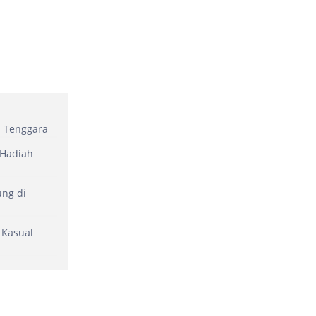
a Tenggara
 Hadiah
ung di
 Kasual