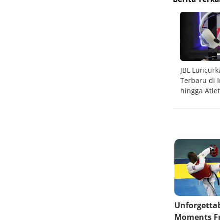
rip Red
6 Game PS5 Terbaik yang Wajib Dimainkan di
JBL Luncur
2026
Terbaru di 
hingga Atlet