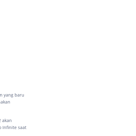
m yang baru
sakan
2 akan
 Infinite saat