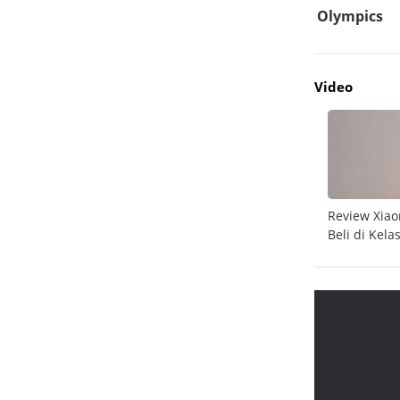
Video
do
Unboxing Galaxy A26 5G
Review Xiao
Beli di Kela