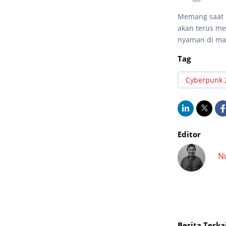
Memang saat i
akan terus m
nyaman di ma
Tag
Cyberpunk 
Editor
N
Berita Terka