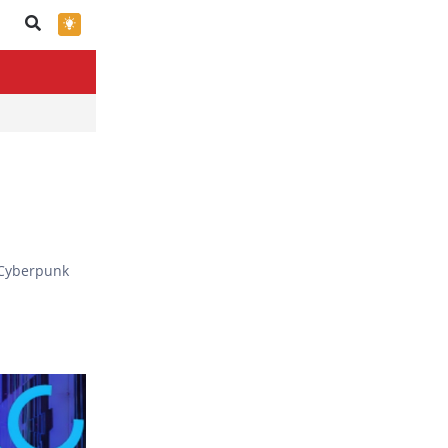
×
 Cyberpunk