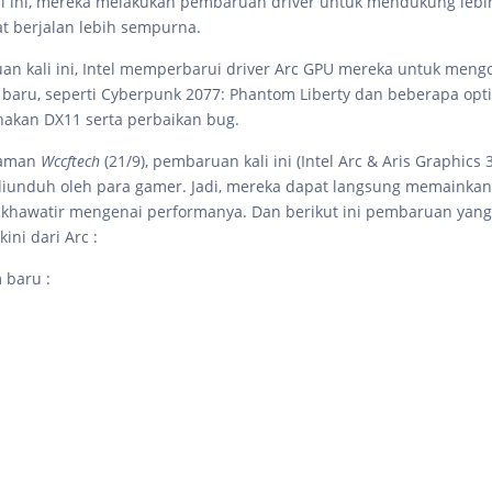
li ini, mereka melakukan pembaruan driver untuk mendukung lebi
t berjalan lebih sempurna.
n kali ini, Intel memperbarui driver Arc GPU mereka untuk meng
baru, seperti Cyberpunk 2077: Phantom Liberty dan beberapa opti
akan DX11 serta perbaikan bug.
 laman
Wccftech
(21/9), pembaruan kali ini (Intel Arc & Aris Graphics 
iunduh oleh para gamer. Jadi, mereka dapat langsung memainkan
khawatir mengenai performanya. Dan berikut ini pembaruan yang
kini dari Arc :
 baru :