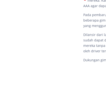
mereka. Ka
AAA agar dapa
Pada pembarua
beberapa gim 
yang menggun
Dilansir dari
sudah dapat d
mereka tanpa 
oleh driver ter
Dukungan gim