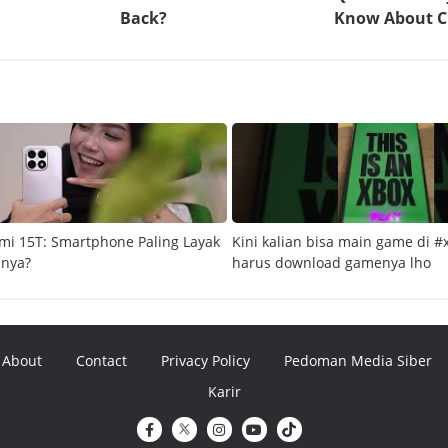
mi 15T: Smartphone Paling Layak
Kini kalian bisa main game di #
snya?
harus download gamenya lho
About
Contact
Privacy Policy
Pedoman Media Siber
Karir