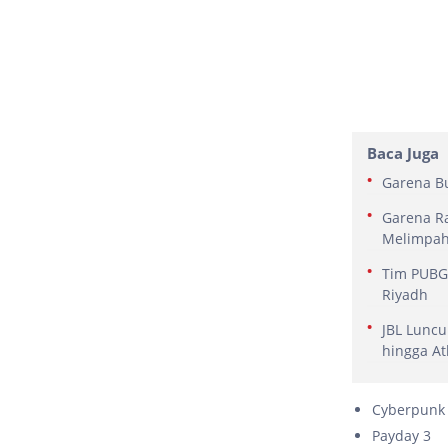
Baca Juga
Garena Bu
Garena Ra
Melimpa
Tim PUBG 
Riyadh
JBL Luncu
hingga At
Cyberpunk 
Payday 3