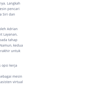
nnya. Langkah
esin pencari
a Siri dan
oleh Adrian
nt Layanan,
 pada tahap
. Namun, kedua
rakhir untuk
 opsi kerja
 sebagai mesin
sisten virtual