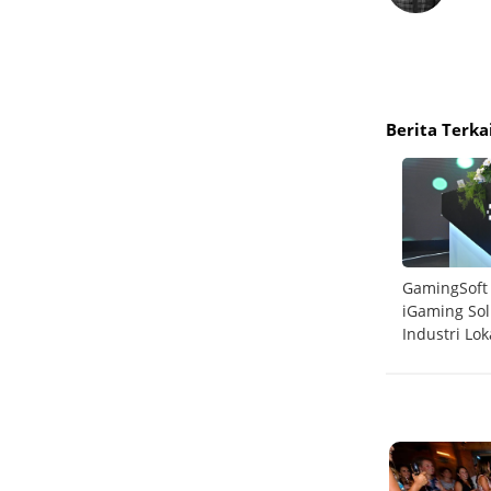
Berita Terka
rong
Telkomsel Sabet 6 Penghargaan Internasional
GamingSoft
Ookla 2025
iGaming So
Industri Lok