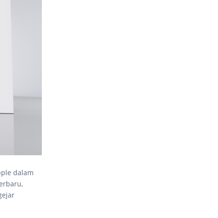
pple dalam
erbaru,
gejar