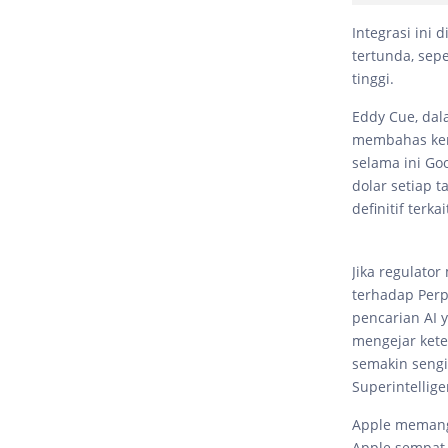
Integrasi ini
tertunda, sep
tinggi.
Eddy Cue, dal
membahas kemu
selama ini Go
dolar setiap 
definitif terk
Jika regulato
terhadap Perp
pencarian AI 
mengejar kete
semakin sengi
Superintellige
Apple memang 
Apple sempat 