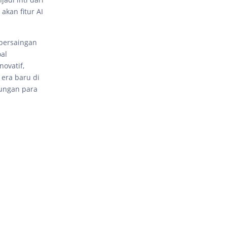
akan fitur AI
 persaingan
oal
ovatif,
 era baru di
rungan para