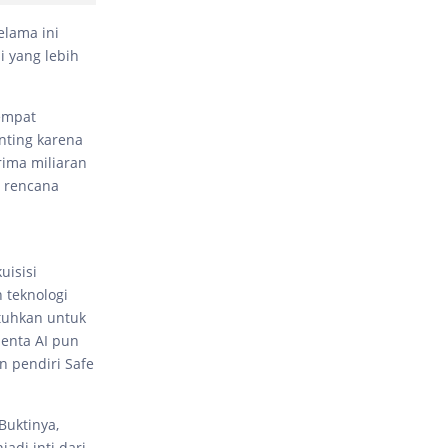
elama ini
 yang lebih
empat
nting karena
rima miliaran
a rencana
uisisi
 teknologi
utuhkan untuk
lenta AI pun
 pendiri Safe
Buktinya,
adi inti dari