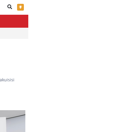
×
kuisisi