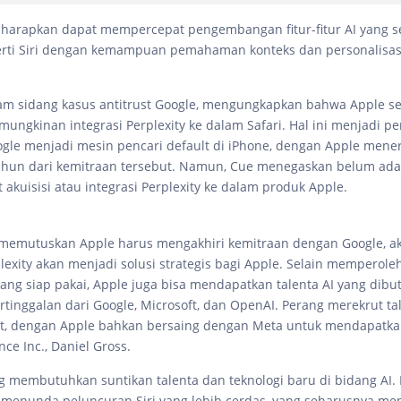
 diharapkan dapat mempercepat pengembangan fitur-fitur AI yang s
erti Siri dengan kemampuan pemahaman konteks dan personalisasi
am sidang kasus antitrust Google, mengungkapkan bahwa Apple s
ngkinan integrasi Perplexity ke dalam Safari. Hal ini menjadi pe
ogle menjadi mesin pencari default di iPhone, dengan Apple mene
tahun dari kemitraan tersebut. Namun, Cue menegaskan belum ad
ait akuisisi atau integrasi Perplexity ke dalam produk Apple.
r memutuskan Apple harus mengakhiri kemitraan dengan Google, ak
lexity akan menjadi solusi strategis bagi Apple. Selain memperoleh
yang siap pakai, Apple juga bisa mendapatkan talenta AI yang dib
rtinggalan dari Google, Microsoft, dan OpenAI. Perang merekrut ta
t, dengan Apple bahkan bersaing dengan Meta untuk mendapatkan
nce Inc., Daniel Gross.
membutuhkan suntikan talenta dan teknologi baru di bidang AI. 
menunda peluncuran Siri yang lebih cerdas, yang seharusnya menj