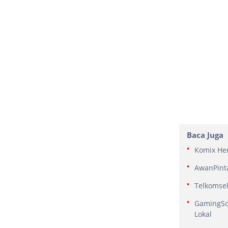
Baca Juga
Komix Her
AwanPinta
Telkomsel
GamingSof
Lokal