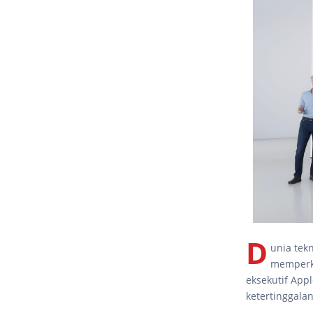
D
unia tek
memperku
eksekutif App
ketertinggala