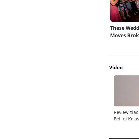
Video
do
Unboxing Galaxy A26 5G
Review Xiao
Beli di Kela