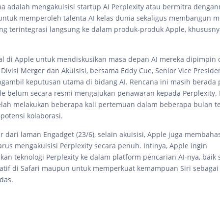
ma adalah mengakuisisi startup AI Perplexity atau bermitra denga
 untuk memperoleh talenta AI kelas dunia sekaligus membangun m
ang terintegrasi langsung ke dalam produk-produk Apple, khususny
nal di Apple untuk mendiskusikan masa depan AI mereka dipimpin 
 Divisi Merger dan Akuisisi, bersama Eddy Cue, Senior Vice Preside
ngambil keputusan utama di bidang AI. Rencana ini masih berada
le belum secara resmi mengajukan penawaran kepada Perplexity
lah melakukan beberapa kali pertemuan dalam beberapa bulan te
potensi kolaborasi.
ir dari laman Engadget (23/6), selain akuisisi, Apple juga membahas
rus mengakuisisi Perplexity secara penuh. Intinya, Apple ingin
kan teknologi Perplexity ke dalam platform pencarian AI-nya, baik
natif di Safari maupun untuk memperkuat kemampuan Siri sebagai a
das.