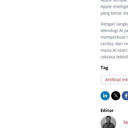
Apple Intellig
yang benar-be
Dengan langka
teknologi AI y
memperkuat me
cerdas, dan r
mana AI searc
raksasa teknol
Tag
Artificial In
Editor
N