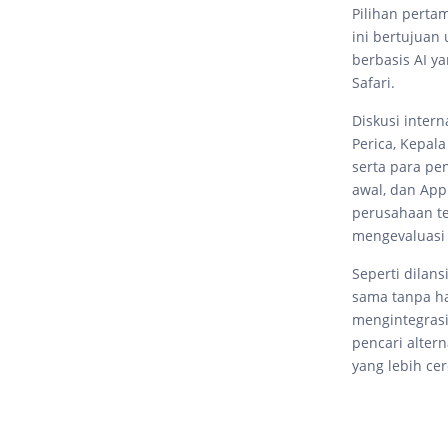
Pilihan perta
ini bertujuan
berbasis AI y
Safari.
Diskusi inter
Perica, Kepala
serta para pe
awal, dan App
perusahaan te
mengevaluasi 
Seperti dilans
sama tanpa ha
mengintegrasi
pencari alter
yang lebih cer