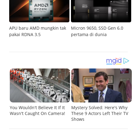
isa
APU baru AMD mungkin tak
Micron 9650, SSD Gen 6.0
K
pakai RDNA 3.5
pertama di dunia
j
1