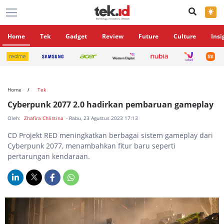
×
Home
Tek
Gadget
Review
Future
Culture
Insi
Home
Tek
Cyberpunk 2077 2.0 hadirkan pembaruan gameplay
Oleh:
Zhafira Chlistina
- Rabu, 23 Agustus 2023 17:13
CD Projekt RED meningkatkan berbagai sistem gameplay dari
Cyberpunk 2077, menambahkan fitur baru seperti
pertarungan kendaraan.