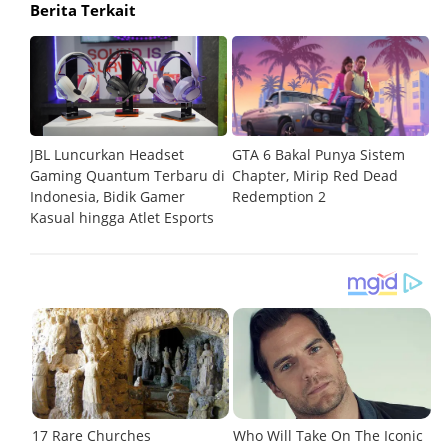
Berita Terkait
JBL Luncurkan Headset
GTA 6 Bakal Punya Sistem
6
Gaming Quantum Terbaru di
Chapter, Mirip Red Dead
W
Indonesia, Bidik Gamer
Redemption 2
Kasual hingga Atlet Esports