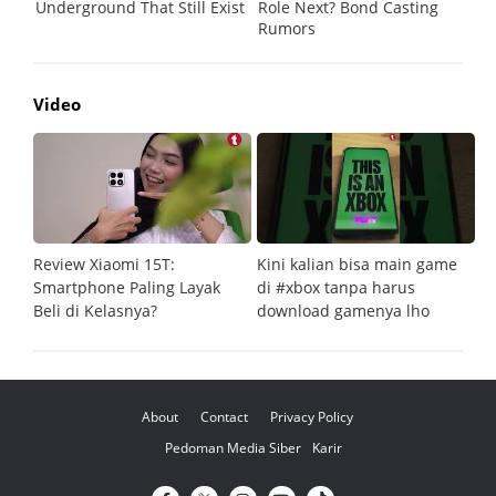
Video
Review Xiaomi 15T:
Kini kalian bisa main game
Pe
Smartphone Paling Layak
di #xbox tanpa harus
fi
Beli di Kelasnya?
download gamenya lho
G
About
Contact
Privacy Policy
Pedoman Media Siber
Karir