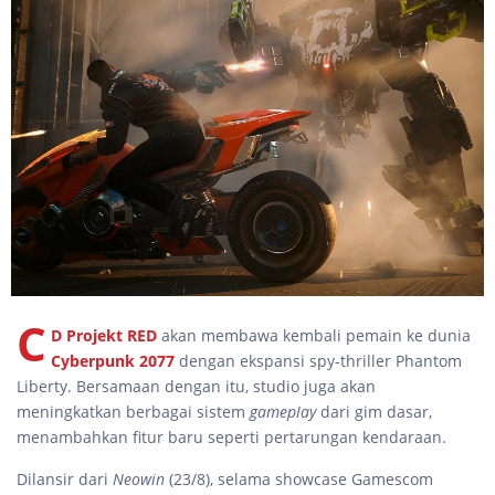
C
D Projekt RED
akan membawa kembali pemain ke dunia
Cyberpunk 2077
dengan ekspansi spy-thriller Phantom
Liberty. Bersamaan dengan itu, studio juga akan
meningkatkan berbagai sistem
gameplay
dari gim dasar,
menambahkan fitur baru seperti pertarungan kendaraan.
Dilansir dari
Neowin
(23/8), selama showcase Gamescom