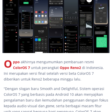
O
ppo
akhirnya mengumumkan pembaruan resmi
ColorOS 7
untuk perangkat
Oppo Reno2
di Indonesia.
Ini merupakan versi final setelah versi beta ColorOS 7
diberikan untuk Reno2 beberapa minggu lalu.
“Dengan slogan baru Smooth and Delightful, Sistem operasi
ColorOS 7 yang berbasis pada Android 10 akan menyajikan
pengalaman baru dan kemudahan penggunaan dengan fokus
kepada audio visual dan
game
, serta berbagai macam fitur
unik yang sangat berguna bagi pengguna, ColorOS 7 akan