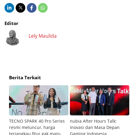
Editor
Lely Maulida
Berita Terkait
an
TECNO SPARK 40 Pro Series
nubia After Hours Talk:
M
resmi meluncur, harga
Inovasi dan Masa Depan
S
terjangkau fitur gak main-
Gaming Indonesia