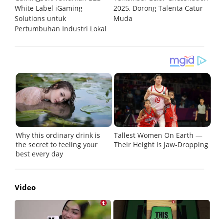
al
White Label iGaming
2025, Dorong Talenta Catur
P
Solutions untuk
Muda
O
Pertumbuhan Industri Lokal
Video