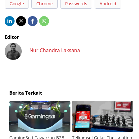
Google
Chrome
Passwords
Android
Editor
Nur Chandra Laksana
Berita Terkait
GamingSoft Tawarkan B2B
Telkomsel Gelar Chessnation
T