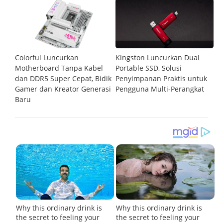
Colorful Luncurkan
Kingston Luncurkan Dual
Ci
Motherboard Tanpa Kabel
Portable SSD, Solusi
P
dan DDR5 Super Cepat, Bidik
Penyimpanan Praktis untuk
M
Gamer dan Kreator Generasi
Pengguna Multi-Perangkat
L
Baru