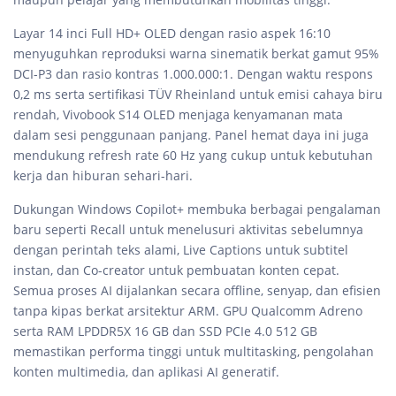
Layar 14 inci Full HD+ OLED dengan rasio aspek 16:10
menyuguhkan reproduksi warna sinematik berkat gamut 95%
DCI-P3 dan rasio kontras 1.000.000:1. Dengan waktu respons
0,2 ms serta sertifikasi TÜV Rheinland untuk emisi cahaya biru
rendah, Vivobook S14 OLED menjaga kenyamanan mata
dalam sesi penggunaan panjang. Panel hemat daya ini juga
mendukung refresh rate 60 Hz yang cukup untuk kebutuhan
kerja dan hiburan sehari-hari.
Dukungan Windows Copilot+ membuka berbagai pengalaman
baru seperti Recall untuk menelusuri aktivitas sebelumnya
dengan perintah teks alami, Live Captions untuk subtitel
instan, dan Co-creator untuk pembuatan konten cepat.
Semua proses AI dijalankan secara offline, senyap, dan efisien
tanpa kipas berkat arsitektur ARM. GPU Qualcomm Adreno
serta RAM LPDDR5X 16 GB dan SSD PCIe 4.0 512 GB
memastikan performa tinggi untuk multitasking, pengolahan
konten multimedia, dan aplikasi AI generatif.