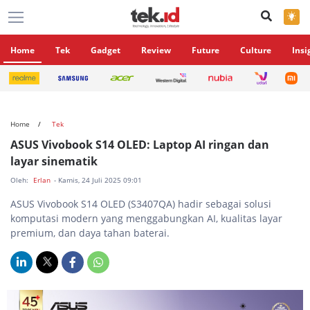
×
Home
Tek
Gadget
Review
Future
Culture
Insi
Home
Tek
ASUS Vivobook S14 OLED: Laptop AI ringan dan
layar sinematik
Oleh:
Erlan
- Kamis, 24 Juli 2025 09:01
ASUS Vivobook S14 OLED (S3407QA) hadir sebagai solusi
komputasi modern yang menggabungkan AI, kualitas layar
premium, dan daya tahan baterai.