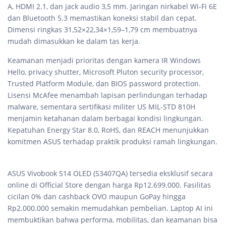
A, HDMI 2.1, dan jack audio 3,5 mm. Jaringan nirkabel Wi-Fi 6E
dan Bluetooth 5.3 memastikan koneksi stabil dan cepat.
Dimensi ringkas 31,52×22,34×1,59–1,79 cm membuatnya
mudah dimasukkan ke dalam tas kerja.
Keamanan menjadi prioritas dengan kamera IR Windows
Hello, privacy shutter, Microsoft Pluton security processor,
Trusted Platform Module, dan BIOS password protection.
Lisensi McAfee menambah lapisan perlindungan terhadap
malware, sementara sertifikasi militer US MIL-STD 810H
menjamin ketahanan dalam berbagai kondisi lingkungan.
Kepatuhan Energy Star 8.0, RoHS, dan REACH menunjukkan
komitmen ASUS terhadap praktik produksi ramah lingkungan.
ASUS Vivobook S14 OLED (S3407QA) tersedia eksklusif secara
online di Official Store dengan harga Rp12.699.000. Fasilitas
cicilan 0% dan cashback OVO maupun GoPay hingga
Rp2.000.000 semakin memudahkan pembelian. Laptop AI ini
membuktikan bahwa performa, mobilitas, dan keamanan bisa