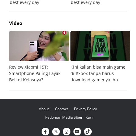
Video
Review Xiaomi 15T:
Kini kalian bisa main game
Pe
Smartphone Paling Layak
di #xbox tanpa harus
fi
Beli di Kelasnya?
download gamenya lho
G
About
Contact
Privacy Policy
Pedoman Media Siber
Karir