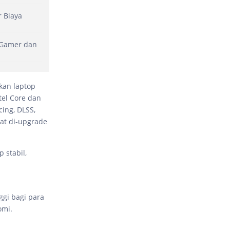
 Biaya
 Gamer dan
kan laptop
tel Core dan
cing, DLSS,
at di-upgrade
 stabil,
gi bagi para
omi.