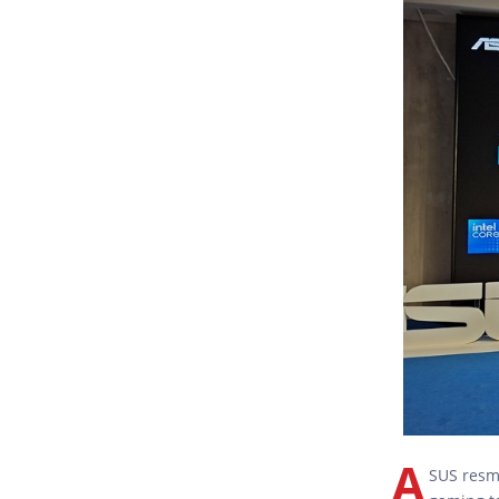
A
SUS resm