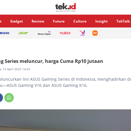
k
Gadget
Review
Future
Culture
Insight
TekTalk
g Series meluncur, harga Cuma Rp10 jutaan
a, 15 April 2025 14:25
luncurkan lini ASUS Gaming Series di Indonesia, menghadirkan d
ru—ASUS Gaming V16 dan ASUS Gaming K16.