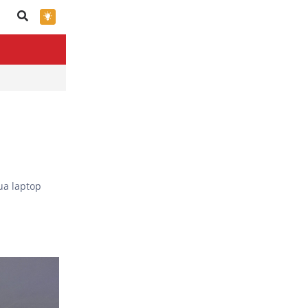
×
ua laptop