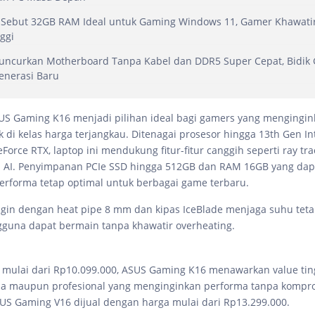
 Sebut 32GB RAM Ideal untuk Gaming Windows 11, Gamer Khawatir
ggi
Luncurkan Motherboard Tanpa Kabel dan DDR5 Super Cepat, Bidik
enerasi Baru
 ASUS Gaming K16 menjadi pilihan ideal bagi gamers yang mengingin
 di kelas harga terjangkau. Ditenagai prosesor hingga 13th Gen In
orce RTX, laptop ini mendukung fitur-fitur canggih seperti ray tra
i AI. Penyimpanan PCIe SSD hingga 512GB dan RAM 16GB yang dap
rforma tetap optimal untuk berbagai game terbaru.
gin dengan heat pipe 8 mm dan kipas IceBlade menjaga suhu tetap
guna dapat bermain tanpa khawatir overheating.
mulai dari Rp10.099.000, ASUS Gaming K16 menawarkan value ting
a maupun profesional yang menginginkan performa tanpa kompr
S Gaming V16 dijual dengan harga mulai dari Rp13.299.000.