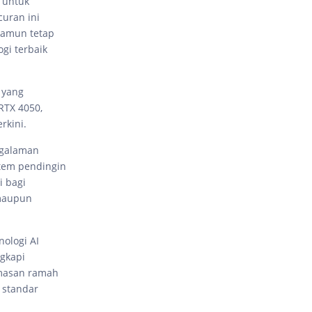
 untuk
uran ini
namun tetap
gi terbaik
 yang
RTX 4050,
rkini.
ngalaman
tem pendingin
i bagi
 maupun
nologi AI
ngkapi
masan ramah
 standar