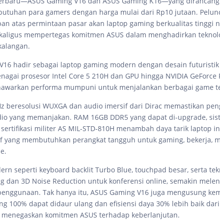
erbaru—ASUS Gaming V16 dan ASUS Gaming K16—yang dirancang
tuhan para gamers dengan harga mulai dari Rp10 jutaan. Pelunc
an atas permintaan pasar akan laptop gaming berkualitas tinggi 
ekaligus mempertegas komitmen ASUS dalam menghadirkan teknolo
kalangan.
16 hadir sebagai laptop gaming modern dengan desain futuristik
enagai prosesor Intel Core 5 210H dan GPU hingga NVIDIA GeForce 
nawarkan performa mumpuni untuk menjalankan berbagai game te
Hz beresolusi WUXGA dan audio imersif dari Dirac memastikan pe
dio yang memanjakan. RAM 16GB DDR5 yang dapat di-upgrade, sis
 sertifikasi militer AS MIL-STD-810H menambah daya tarik laptop in
if yang membutuhkan perangkat tangguh untuk gaming, bekerja,
le.
dern seperti keyboard backlit Turbo Blue, touchpad besar, serta tek
ng dan 3D Noise Reduction untuk konferensi online, semakin mele
enggunaan. Tak hanya itu, ASUS Gaming V16 juga mengusung ke
ng 100% dapat didaur ulang dan efisiensi daya 30% lebih baik dari
 menegaskan komitmen ASUS terhadap keberlanjutan.