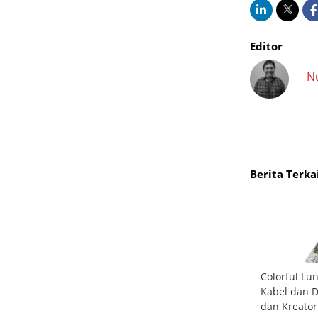
Editor
N
Berita Terka
 Solusi
Cisco Rilis Unified Edge, Platform Baru untuk
Colorful L
Multi-
Menjalankan Agentic AI Langsung di Lokasi
Kabel dan D
Data
dan Kreator