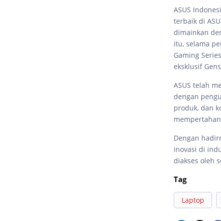
ASUS Indones
terbaik di AS
dimainkan deng
itu, selama p
Gaming Serie
eksklusif Gen
ASUS telah me
dengan pengua
produk, dan 
mempertahanka
Dengan hadirn
inovasi di in
diakses oleh 
Tag
Laptop