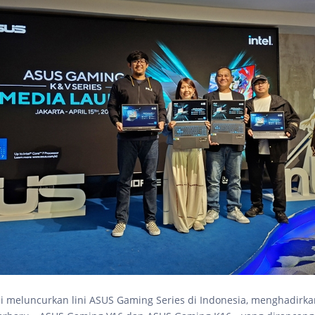
i meluncurkan lini ASUS Gaming Series di Indonesia, menghadirka