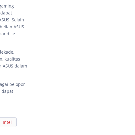
gaming
 dapat
ASUS. Selain
mbelian ASUS
handise
dekade,
, kualitas
an ASUS dalam
agai pelopor
g dapat
Intel