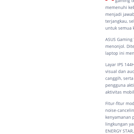
gaming t
memenuhi kebu
menjadi jawab
terjangkau, s
untuk semua 
ASUS Gaming V
menonjol. Dit
laptop ini me
Layar IPS 144
visual dan au
canggih, serta
pengguna akt
aktivitas mobi
Fitur-fitur mo
noise-canceli
kenyamanan p
lingkungan ya
ENERGY STAR,