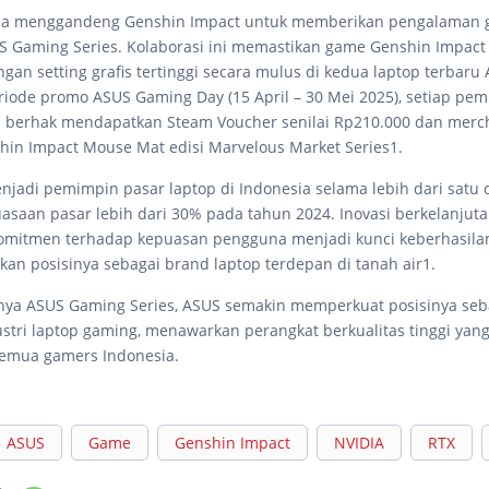
ia menggandeng Genshin Impact untuk memberikan pengalaman 
US Gaming Series. Kolaborasi ini memastikan game Genshin Impact
an setting grafis tertinggi secara mulus di kedua laptop terbaru 
eriode promo ASUS Gaming Day (15 April – 30 Mei 2025), setiap pe
s berhak mendapatkan Steam Voucher senilai Rp210.000 dan merc
shin Impact Mouse Mat edisi Marvelous Market Series1.
njadi pemimpin pasar laptop di Indonesia selama lebih dari satu 
saan pasar lebih dari 30% pada tahun 2024. Inovasi berkelanjutan
komitmen terhadap kepuasan pengguna menjadi kunci keberhasil
n posisinya sebagai brand laptop terdepan di tanah air1.
ya ASUS Gaming Series, ASUS semakin memperkuat posisinya seb
dustri laptop gaming, menawarkan perangkat berkualitas tinggi yan
semua gamers Indonesia.
ASUS
Game
Genshin Impact
NVIDIA
RTX