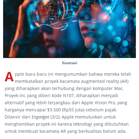
Ilustrasi
A
pple baru-baru ini mengumumkan bahwa mereka telah
membatalkan proyek kacamata augmented reality (AR)
yang diharapkan akan terhubung dengan komputer Mac.
Proyek ini, yang diberi kode N107, diharapkan menjadi
alternatif yang lebih terjangkau dari Apple Vision Pro, yang
harganya mencapai $3.500 (Rp55 juta) sebelum pajak.
Dilansir dari
Engadget
(3/2), Apple memutuskan untuk
menghentikan proyek ini karena teknologi yang dibutuhkan
untuk membuat kacamata AR yang berkualitas belum ada.