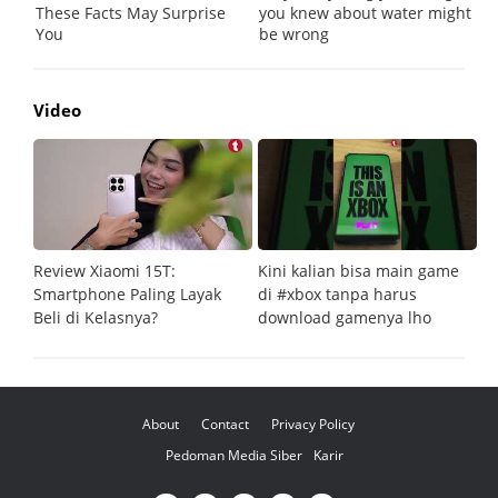
Video
Review Xiaomi 15T:
Kini kalian bisa main game
Pe
Smartphone Paling Layak
di #xbox tanpa harus
fi
Beli di Kelasnya?
download gamenya lho
G
About
Contact
Privacy Policy
Pedoman Media Siber
Karir