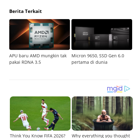
Berita Terkait
isa
APU baru AMD mungkin tak
Micron 9650, SSD Gen 6.0
K
pakai RDNA 3.5
pertama di dunia
j
1