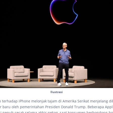
Ilustrasi
 terhadap iPhone melonjak tajam di Amerika Serikat menjelang d
or baru oleh pemerintahan Presiden Donald Trump. Beberapa Apple
si penuh sesak selama akhir pekan, saat konsumen berbondong-b