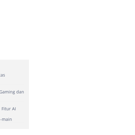
tas
 Gaming dan
Fitur AI
n-main