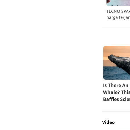
asa
Merdeka anti ribet dengan Samsung Bespoke
TECNO SPARK
AI
harga terja
Video