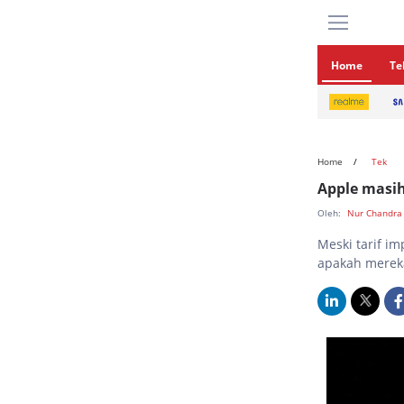
Home
Te
Home
Tek
Apple masi
Oleh:
Nur Chandra
Meski tarif i
apakah mereka