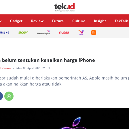
k
Gadget
Review
Future
Culture
Insight
TekTalk
h belum tentukan kenaikan harga iPhone
 Laksana
- Rabu, 09 April 2025 21:03
mpor sudah mulai diberlakukan pemerintah AS, Apple masih belum
 akan naikkan harga atau tidak.