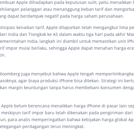
embuat Apple dihadapkan pada keputusan sulit, yaitu menaikkan 
 kehilangan pelanggan atau menanggung beban tarif dan mengorb
ang dapat berdampak negatif pada harga saham perusahaan.
isipasi kenaikan tarif, Apple dilaporkan telah mengangkut lima p
 dari India dan Tiongkok ke AS dalam waktu tiga hari pada akhir M
emerintahan India, langkah ini diambil untuk memastikan unit iP
rif impor mulai berlaku, sehingga Apple dapat menahan harga ecer
in.
 Bloomberg juga menyebut bahwa Apple tengah mempertimbangkan
oknya, agar biaya produksi iPhone bisa ditekan. Strategi ini bert
an margin keuntungan tanpa harus membebani konsumen denga
i, Apple belum berencana menaikkan harga iPhone di pasar lain sep
, meskipun tarif impor baru telah dikenakan pada pengiriman dar
un, para analis memperingatkan bahwa kebijakan harga global Ap
ketegangan perdagangan terus meningkat.