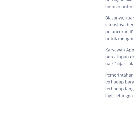
mencari infor
Biasanya, kua
situasinya b
peluncuran iP
untuk menghin
Karyawan Appl
percakapan de
naik,” ujar sa
Pemerintahan
terhadap bara
terhadap lang
lagi, sehingga