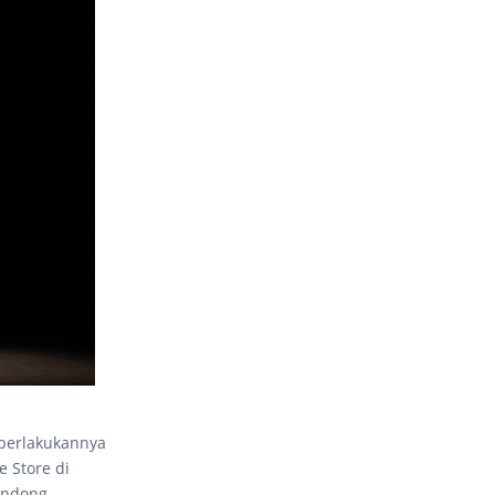
iberlakukannya
 Store di
ondong