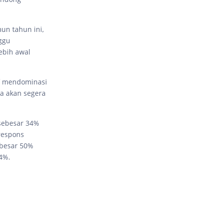
un tahun ini,
ggu
ebih awal
if mendominasi
a akan segera
sebesar 34%
 respons
ebesar 50%
04%.