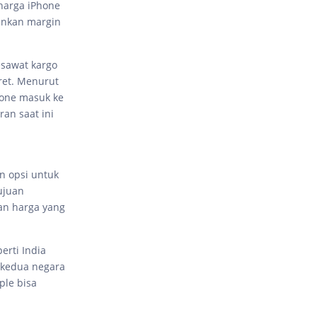
harga iPhone
ankan margin
esawat kargo
aret. Menurut
hone masuk ke
an saat ini
 opsi untuk
ujuan
n harga yang
erti India
i kedua negara
ple bisa