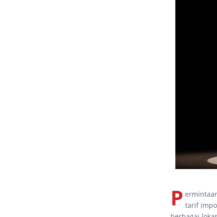
P
ermintaan
tarif imp
berbagai loka