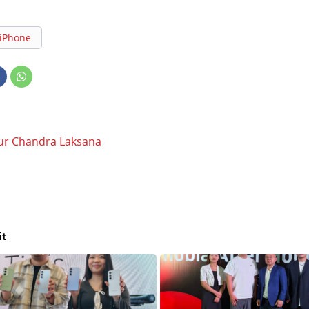
iPhone
ur Chandra Laksana
it