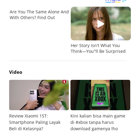
Video
Review Xiaomi 15T:
Kini kalian bisa main game
Pe
Smartphone Paling Layak
di #xbox tanpa harus
fi
Beli di Kelasnya?
download gamenya lho
G