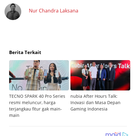
Nur Chandra Laksana
Berita Terkait
an
TECNO SPARK 40 Pro Series
nubia After Hours Talk:
M
resmi meluncur, harga
Inovasi dan Masa Depan
S
terjangkau fitur gak main-
Gaming Indonesia
main