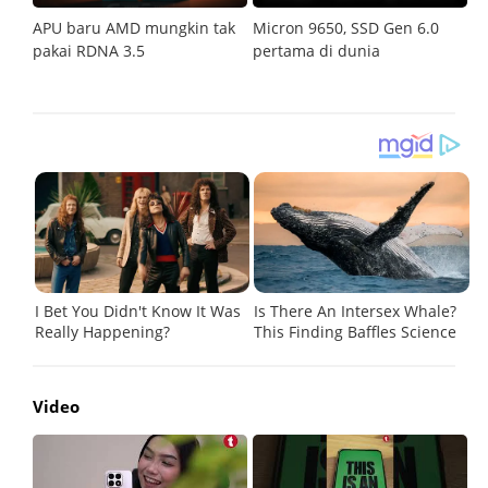
isa
APU baru AMD mungkin tak
Micron 9650, SSD Gen 6.0
K
pakai RDNA 3.5
pertama di dunia
j
1
Video