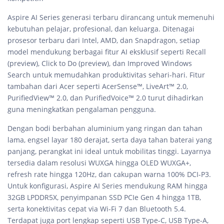
Aspire AI Series generasi terbaru dirancang untuk memenuhi
kebutuhan pelajar, profesional, dan keluarga. Ditenagai
prosesor terbaru dari Intel, AMD, dan Snapdragon, setiap
model mendukung berbagai fitur AI eksklusif seperti Recall
(preview), Click to Do (preview), dan Improved Windows
Search untuk memudahkan produktivitas sehari-hari. Fitur
tambahan dari Acer seperti AcerSense™, LiveArt™ 2.0,
PurifiedView™ 2.0, dan PurifiedVoice™ 2.0 turut dihadirkan
guna meningkatkan pengalaman pengguna.
Dengan bodi berbahan aluminium yang ringan dan tahan
lama, engsel layar 180 derajat, serta daya tahan baterai yang
panjang, perangkat ini ideal untuk mobilitas tinggi. Layarnya
tersedia dalam resolusi WUXGA hingga OLED WUXGA+,
refresh rate hingga 120Hz, dan cakupan warna 100% DCI-P3.
Untuk konfigurasi, Aspire AI Series mendukung RAM hingga
32GB LPDDR5X, penyimpanan SSD PCIe Gen 4 hingga 1TB,
serta konektivitas cepat via Wi-Fi 7 dan Bluetooth 5.4.
Terdapat juga port lengkap seperti USB Type-C, USB Type-A,