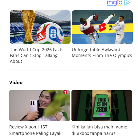
Video
Review Xiaomi 15T:
Kini kalian bisa main game
Pe
Smartphone Paling Layak
di #xbox tanpa harus
fi