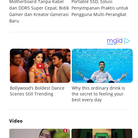
Motherboard Tanpa Kabel
Portable SSD, Solusi
P
dan DDR5 Super Cepat, Bidik
Penyimpanan Praktis untuk
M
Gamer dan Kreator Generasi
Pengguna Multi-Perangkat
L
Baru
Video