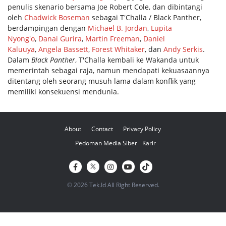
penulis skenario bersama Joe Robert Cole, dan dibintangi
oleh
Chadwick Boseman
sebagai T'Challa / Black Panther,
berdampingan dengan
Michael B. Jordan
,
Lupita
Nyong'o
,
Danai Gurira
,
Martin Freeman
,
Daniel
Kaluuya
,
Angela Bassett
,
Forest Whitaker
, dan
Andy Serkis
.
Dalam
Black Panther
, T'Challa kembali ke Wakanda untuk
memerintah sebagai raja, namun mendapati kekuasaannya
ditentang oleh seorang musuh lama dalam konflik yang
memiliki konsekuensi mendunia.
About
Contact
Privacy Policy
Pedoman Media Siber
Karir
© 2026 Tek.Id All Right Reserved.