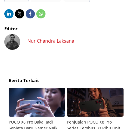
Editor
Nur Chandra Laksana
Berita Terkait
POCO X8 Pro Bakal Jadi
Penjualan POCO X8 Pro
P
asi
Senjata Baru Gamer Naik
Series Tembus 30 Ribu Unit
Me