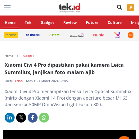
×
Home
Tek
Gadget
Review
Future
Culture
Insi
Home
Gadget
Xiaomi Civi 4 Pro dipastikan pakai kamera Leica
Summilux, janjikan foto malam ajib
Oleh:
Erlan
- Kamis, 21 Maret 2024 08:05
Xiaomi Civi 4 Pro menampilkan lensa Leica Optical Summilux
(mirip dengan Xiaomi 14 Pro) dengan aperture besar f/1.63
dan sensor 50MP OmniVision Light Fusion 800.