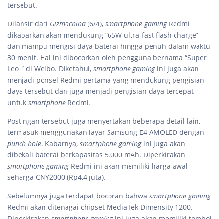
tersebut.
Dilansir dari
Gizmochina
(6/4),
smartphone gaming
Redmi
dikabarkan akan mendukung “65W ultra-fast flash charge”
dan mampu mengisi daya baterai hingga penuh dalam waktu
30 menit. Hal ini dibocorkan oleh pengguna bernama “Super
Leo_” di Weibo. Diketahui,
smartphone gaming
ini juga akan
menjadi ponsel Redmi pertama yang mendukung pengisian
daya tersebut dan juga menjadi pengisian daya tercepat
untuk
smartphone
Redmi.
Postingan tersebut juga menyertakan beberapa detail lain,
termasuk menggunakan layar Samsung E4 AMOLED dengan
punch hole
. Kabarnya,
smartphone gaming
ini juga akan
dibekali baterai berkapasitas 5.000 mAh. Diperkirakan
smartphone gaming
Redmi ini akan memiliki harga awal
seharga CNY2000 (Rp4,4 juta).
Sebelumnya juga terdapat bocoran bahwa
smartphone gaming
Redmi akan ditenagai chipset MediaTek Dimensity 1200.
Diperkirakan
smartphone gaming
ini juga akan memiliki tombol