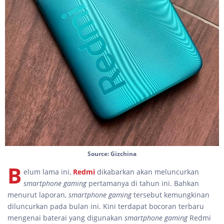
Source: Gizchina
B
elum lama ini,
Redmi
dikabarkan akan meluncurkan
smartphone
gaming
pertamanya di tahun ini. Bahkan
menurut laporan,
smartphone gaming
tersebut kemungkinan
diluncurkan pada bulan ini. Kini terdapat bocoran terbaru
mengenai baterai yang digunakan
smartphone gaming
Redmi