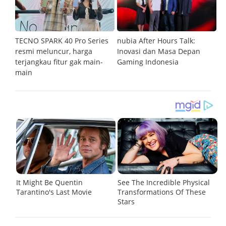
an
TECNO SPARK 40 Pro Series
nubia After Hours Talk:
M
resmi meluncur, harga
Inovasi dan Masa Depan
S
terjangkau fitur gak main-
Gaming Indonesia
main