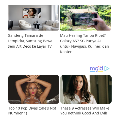
n
Gandeng Tamara de
Mau Healing Tanpa Ribet?
K
y
Lempicka, Samsung Bawa
Galaxy A57 5G Punya AI
D
eo
Seni Art Deco ke Layar TV
untuk Navigasi, Kuliner, dan
A
Konten
H