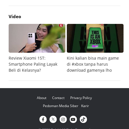
Video
Review Xiaomi 15T:
Kini kalian bisa main game
Pe
Smartphone Paling Layak
di #xbox tanpa harus
fi
Beli di Kelasnya?
download gamenya lho
G
About
Contact
Privacy Policy
Pedoman Media Siber
Karir