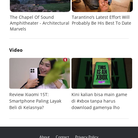
Video
Review Xiaomi 15T:
Kini kalian bisa main game
Pe
Smartphone Paling Layak
di #xbox tanpa harus
fi
Beli di Kelasnya?
download gamenya lho
G
About
Contact
Privacy Policy