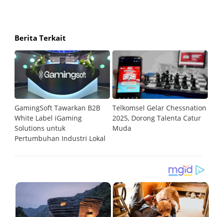
Berita Terkait
GamingSoft Tawarkan B2B
Telkomsel Gelar Chessnation
T
al
White Label iGaming
2025, Dorong Talenta Catur
P
Solutions untuk
Muda
O
Pertumbuhan Industri Lokal