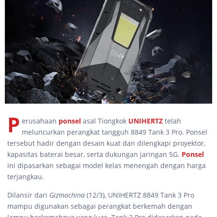
P
erusahaan
ponsel
asal Tiongkok
UNIHERTZ
telah
meluncurkan perangkat tangguh 8849 Tank 3 Pro. Ponsel
tersebut hadir dengan desain kuat dan dilengkapi proyektor,
kapasitas baterai besar, serta dukungan jaringan 5G.
Ponsel
ini dipasarkan sebagai model kelas menengah dengan harga
terjangkau.
Dilansir dari
Gizmochina
(12/3), UNIHERTZ 8849 Tank 3 Pro
mampu digunakan sebagai perangkat berkemah dengan