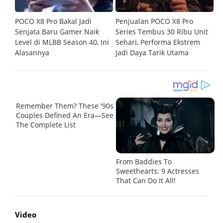
POCO X8 Pro Bakal Jadi
Penjualan POCO X8 Pro
P
asi
Senjata Baru Gamer Naik
Series Tembus 30 Ribu Unit
Me
Level di MLBB Season 40, Ini
Sehari, Performa Ekstrem
G
Alasannya
Jadi Daya Tarik Utama
Video