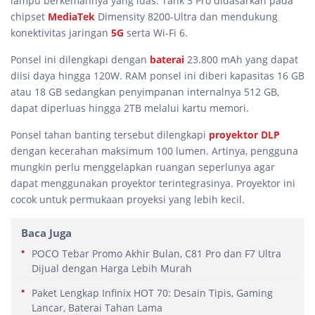
lampu berkemahnya yang luas. Tank 3 Pro didasarkan pada
chipset
MediaTek
Dimensity 8200-Ultra dan mendukung
konektivitas jaringan
5G
serta Wi-Fi 6.
Ponsel ini dilengkapi dengan
baterai
23.800 mAh yang dapat
diisi daya hingga 120W. RAM ponsel ini diberi kapasitas 16 GB
atau 18 GB sedangkan penyimpanan internalnya 512 GB,
dapat diperluas hingga 2TB melalui kartu memori.
Ponsel tahan banting tersebut dilengkapi
proyektor
DLP
dengan kecerahan maksimum 100 lumen. Artinya, pengguna
mungkin perlu menggelapkan ruangan seperlunya agar
dapat menggunakan proyektor terintegrasinya. Proyektor ini
cocok untuk permukaan proyeksi yang lebih kecil.
Baca Juga
POCO Tebar Promo Akhir Bulan, C81 Pro dan F7 Ultra
Dijual dengan Harga Lebih Murah
Paket Lengkap Infinix HOT 70: Desain Tipis, Gaming
Lancar, Baterai Tahan Lama