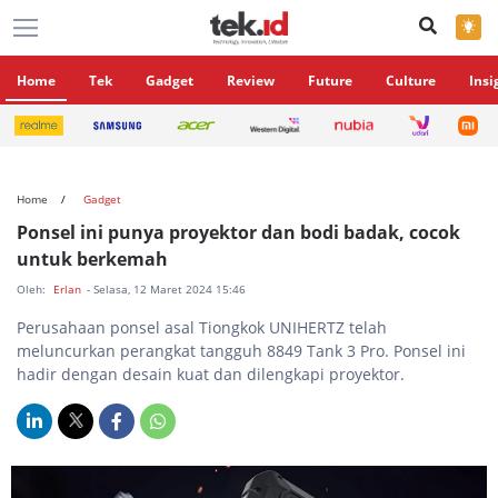
×
Home
Tek
Gadget
Review
Future
Culture
Insi
Home
Gadget
Ponsel ini punya proyektor dan bodi badak, cocok
untuk berkemah
Oleh:
Erlan
- Selasa, 12 Maret 2024 15:46
Perusahaan ponsel asal Tiongkok UNIHERTZ telah
meluncurkan perangkat tangguh 8849 Tank 3 Pro. Ponsel ini
hadir dengan desain kuat dan dilengkapi proyektor.