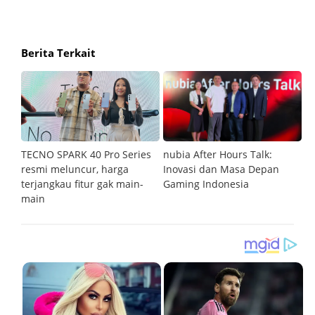
Berita Terkait
an
TECNO SPARK 40 Pro Series
nubia After Hours Talk:
M
resmi meluncur, harga
Inovasi dan Masa Depan
S
terjangkau fitur gak main-
Gaming Indonesia
main