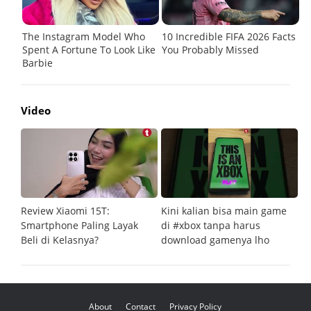
Video
Review Xiaomi 15T:
Kini kalian bisa main game
Pe
Smartphone Paling Layak
di #xbox tanpa harus
fi
Beli di Kelasnya?
download gamenya lho
G
About
Contact
Privacy Policy