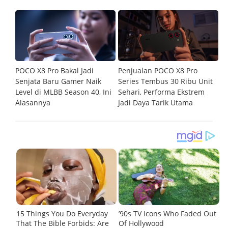
POCO X8 Pro Bakal Jadi
Penjualan POCO X8 Pro
P
asi
Senjata Baru Gamer Naik
Series Tembus 30 Ribu Unit
Me
Level di MLBB Season 40, Ini
Sehari, Performa Ekstrem
G
Alasannya
Jadi Daya Tarik Utama