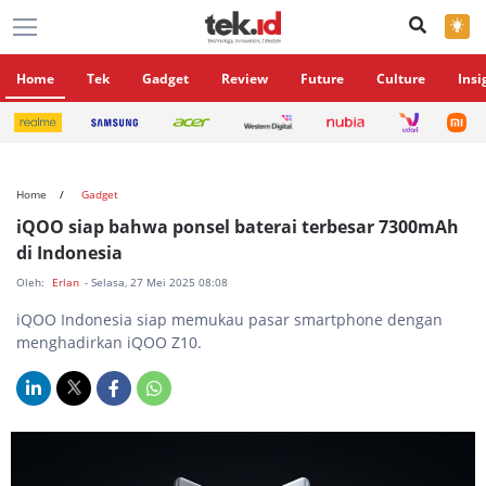
×
Home
Tek
Gadget
Review
Future
Culture
Insi
Home
Gadget
iQOO siap bahwa ponsel baterai terbesar 7300mAh
di Indonesia
Oleh:
Erlan
- Selasa, 27 Mei 2025 08:08
iQOO Indonesia siap memukau pasar smartphone dengan
menghadirkan iQOO Z10.