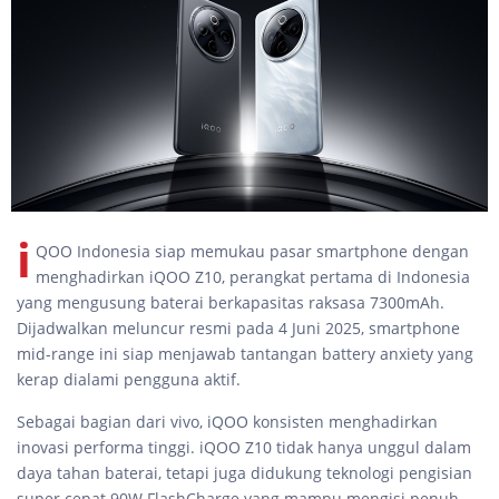
i
QOO Indonesia siap memukau pasar smartphone dengan
menghadirkan iQOO Z10, perangkat pertama di Indonesia
yang mengusung baterai berkapasitas raksasa 7300mAh.
Dijadwalkan meluncur resmi pada 4 Juni 2025, smartphone
mid-range ini siap menjawab tantangan battery anxiety yang
kerap dialami pengguna aktif.
Sebagai bagian dari vivo, iQOO konsisten menghadirkan
inovasi performa tinggi. iQOO Z10 tidak hanya unggul dalam
daya tahan baterai, tetapi juga didukung teknologi pengisian
super cepat 90W FlashCharge yang mampu mengisi penuh