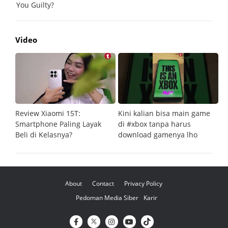
Video
Review Xiaomi 15T:
Kini kalian bisa main game
Pe
Smartphone Paling Layak
di #xbox tanpa harus
fi
Beli di Kelasnya?
download gamenya lho
G
About
Contact
Privacy Policy
Pedoman Media Siber
Karir