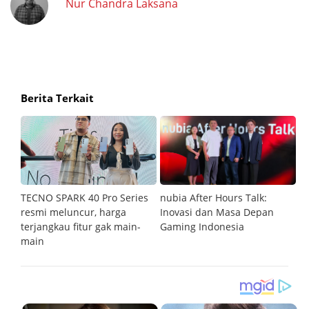
Nur Chandra Laksana
Berita Terkait
an
TECNO SPARK 40 Pro Series
nubia After Hours Talk:
M
resmi meluncur, harga
Inovasi dan Masa Depan
S
terjangkau fitur gak main-
Gaming Indonesia
main