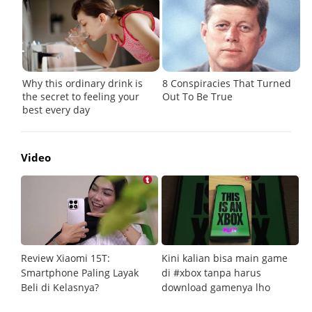
Video
Review Xiaomi 15T:
Kini kalian bisa main game
Pe
Smartphone Paling Layak
di #xbox tanpa harus
fi
Beli di Kelasnya?
download gamenya lho
G