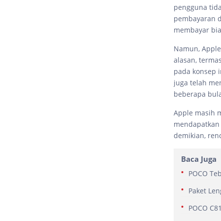
pengguna tid
pembayaran d
membayar biay
Namun, Apple 
alasan, terma
pada konsep in
juga telah me
beberapa bul
Apple masih 
mendapatkan 
demikian, ren
Baca Juga
POCO Teba
Paket Len
POCO C81 