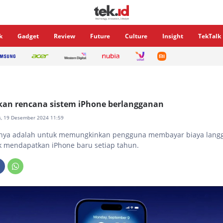
k
Gadget
Review
Future
Culture
Insight
TekTalk
kan rencana sistem iPhone berlangganan
s, 19 Desember 2024 11:59
nya adalah untuk memungkinkan pengguna membayar biaya lang
 mendapatkan iPhone baru setiap tahun.