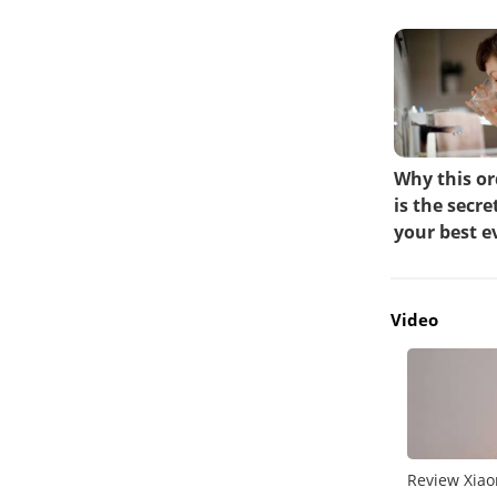
Video
do
Unboxing Galaxy A26 5G
Review Xiao