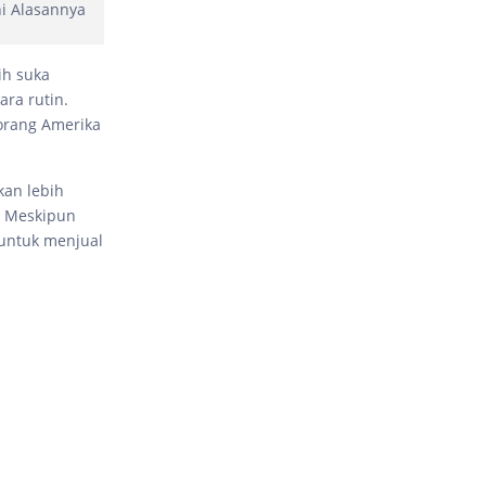
ni Alasannya
ih suka
ara rutin.
orang Amerika
kan lebih
. Meskipun
 untuk menjual