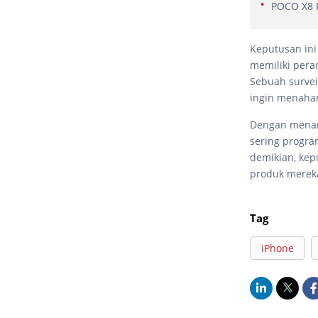
POCO X8 P
Keputusan ini
memiliki pera
Sebuah surve
ingin menahan
Dengan menari
sering progr
demikian, kep
produk merek
Tag
iPhone