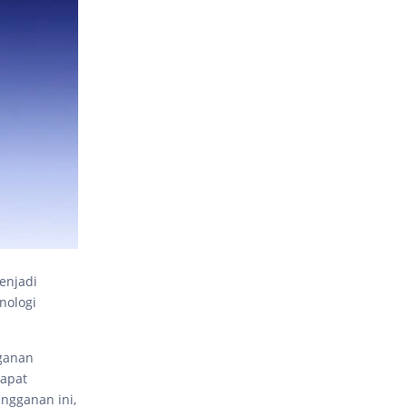
enjadi
nologi
ganan
dapat
ngganan ini,