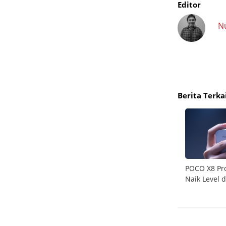
Editor
N
Berita Terka
 30
POCO X8 Pro Series Meluncur, Simak
POCO X8 Pro
di Daya
Spesifikasi Gahar dan Harganya
Naik Level 