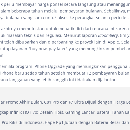
ak perlu membayar harga ponsel secara langsung atau menanggu
alam beberapa tahun melalui pembayaran bulanan. Sebaliknya, 
a bulanan yang sama untuk akses ke perangkat selama periode l
akhirnya memutuskan untuk menarik diri dari rencana ini karena
suk masalah teknis dan regulasi. Menurut laporan
Bloomberg
, tim 
i telah dibubarkan dan diperbanting ke proyek lain di Apple. Selai
nutup layanan "buy now, pay later" yang memungkinkan pembelia
an.
memiliki program iPhone Upgrade yang memungkinkan pengguna 
iPhone baru setiap tahun setelah membuat 12 pembayaran bulan
cana langganan yang lebih canggih ini tidak akan dijalankan.
r Promo Akhir Bulan, C81 Pro dan F7 Ultra Dijual dengan Harga 
gkap Infinix HOT 70: Desain Tipis, Gaming Lancar, Baterai Tahan L
Pro Rilis di Indonesia, Hape Rp1 Jutaan dengan Baterai Besar dan