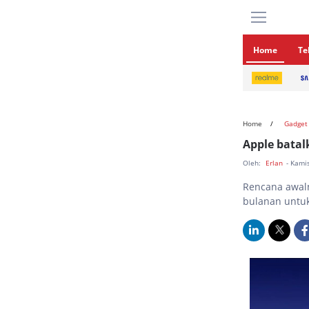
Home
Te
Home
Gadget
Apple batal
Oleh:
Erlan
- Kami
Rencana awal
bulanan untuk