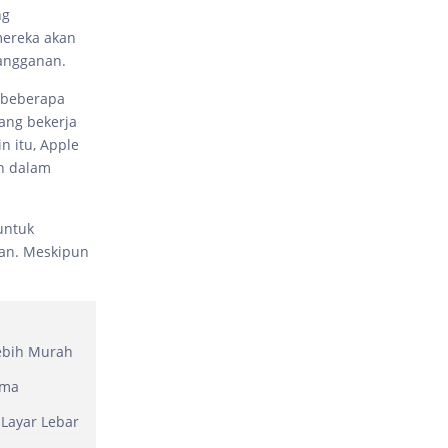
ng
mereka akan
angganan.
 beberapa
yang bekerja
n itu, Apple
n dalam
untuk
an. Meskipun
Lebih Murah
ama
 Layar Lebar