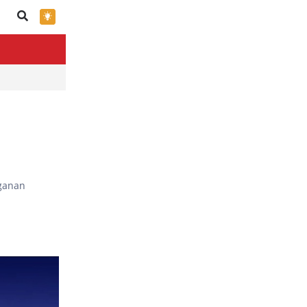
×
ganan