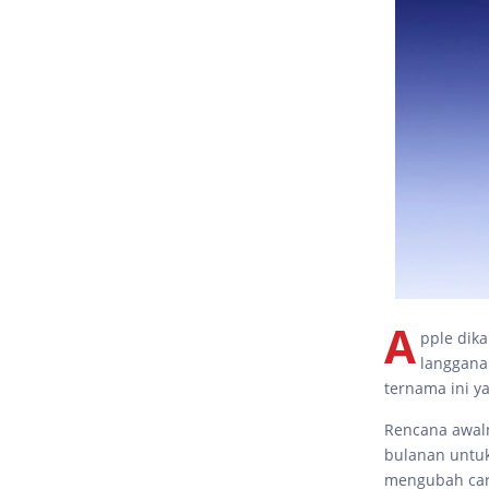
A
pple dik
langgana
ternama ini y
Rencana awal
bulanan untuk
mengubah car