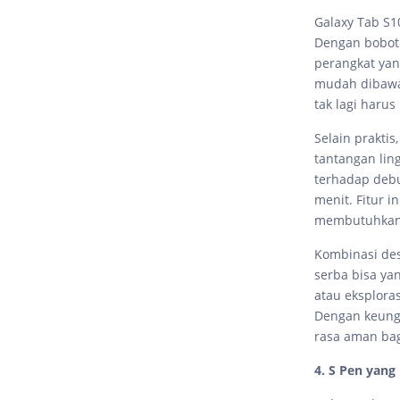
Galaxy Tab S1
Dengan bobot 
perangkat yan
mudah dibawa 
tak lagi haru
Selain prakti
tantangan lin
terhadap debu
menit. Fitur 
membutuhkan 
Kombinasi des
serba bisa yan
atau eksplor
Dengan keungg
rasa aman bag
4. S Pen yang