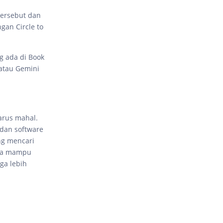
tersebut dan
gan Circle to
g ada di Book
 atau Gemini
arus mahal.
 dan software
ang mencari
nya mampu
ga lebih