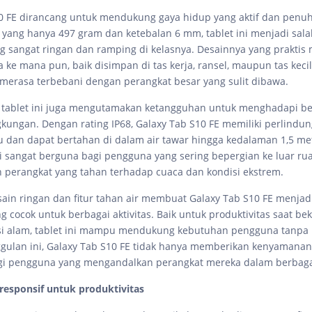
0 FE dirancang untuk mendukung gaya hidup yang aktif dan penuh
yang hanya 497 gram dan ketebalan 6 mm, tablet ini menjadi sala
g sangat ringan dan ramping di kelasnya. Desainnya yang prakti
ke mana pun, baik disimpan di tas kerja, ransel, maupun tas keci
s merasa terbebani dengan perangkat besar yang sulit dibawa.
s, tablet ini juga mengutamakan ketangguhan untuk menghadapi b
gkungan. Dengan rating IP68, Galaxy Tab S10 FE memiliki perlindun
 dan dapat bertahan di dalam air tawar hingga kedalaman 1,5 me
ini sangat berguna bagi pengguna yang sering bepergian ke luar r
perangkat yang tahan terhadap cuaca dan kondisi ekstrem.
ain ringan dan fitur tahan air membuat Galaxy Tab S10 FE menjad
g cocok untuk berbagai aktivitas. Baik untuk produktivitas saat bek
asi alam, tablet ini mampu mendukung kebutuhan pengguna tanpa
ulan ini, Galaxy Tab S10 FE tidak hanya memberikan kenyamanan 
i pengguna yang mengandalkan perangkat mereka dalam berbagai
 responsif untuk produktivitas