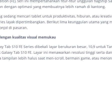
Edition (FE), seri ini mempertahankan fitur-fitur unggulan flagship
un dengan optimasi yang membuatnya lebih ramah di kantong.
 sedang mencari tablet untuk produktivitas, hiburan, atau kreativi
ries layak dipertimbangkan. Berikut lima keunggulan utama yang
onjol di pasaran.
 dengan kualitas visual memukau
y Tab S10 FE Series dibekali layar berukuran besar, 10,9 untuk T
k Galaxy Tab S10 FE. Layar ini menawarkan resolusi tinggi serta dan
a tampilan lebih halus saat men-scroll, bermain game, atau menon