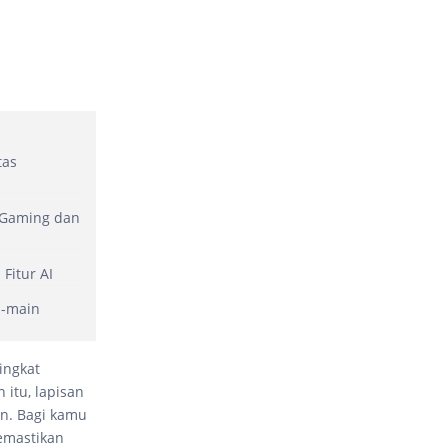
tas
 Gaming dan
Fitur AI
n-main
ingkat
 itu, lapisan
an. Bagi kamu
memastikan