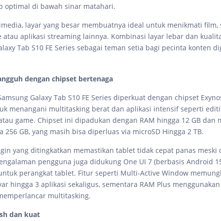
tap optimal di bawah sinar matahari.
imedia, layar yang besar membuatnya ideal untuk menikmati film, s
atau aplikasi streaming lainnya. Kombinasi layar lebar dan kualita
axy Tab S10 FE Series sebagai teman setia bagi pecinta konten dig
tangguh dengan chipset bertenaga
Samsung Galaxy Tab S10 FE Series diperkuat dengan chipset Exyno
k menangani multitasking berat dan aplikasi intensif seperti editi
, atau game. Chipset ini dipadukan dengan RAM hingga 12 GB dan
ga 256 GB, yang masih bisa diperluas via microSD Hingga 2 TB.
gin yang ditingkatkan memastikan tablet tidak cepat panas meski
engalaman pengguna juga didukung One UI 7 (berbasis Android 1
untuk perangkat tablet. Fitur seperti Multi-Active Window memung
ar hingga 3 aplikasi sekaligus, sementara RAM Plus menggunaka
 memperlancar multitasking.
ish dan kuat