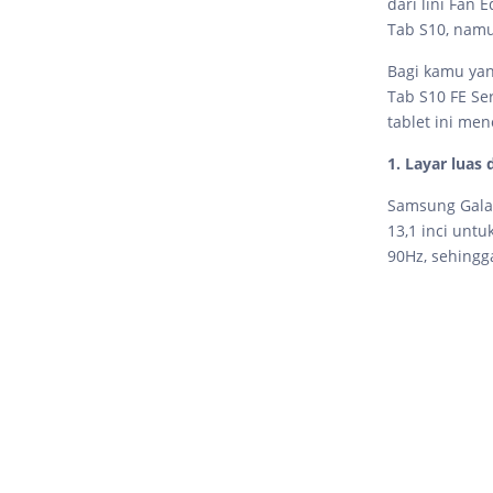
dari lini Fan 
Tab S10, nam
Bagi kamu yang
Tab S10 FE Se
tablet ini men
1. Layar luas
Samsung Galax
13,1 inci untu
90Hz, sehingg