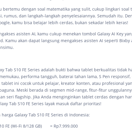
u bertemu dengan soal matematika yang sulit, cukup lingkari soal 
i, rumus, dan langkah-langkah penyelesaiannya. Semudah itu. Den
ogle, kamu bisa belajar lebih cerdas, bukan sekadar lebih keras!
ngakses asisten AI, kamu cukup menekan tombol Galaxy AI Key yan
d. Kamu akan dapat langsung mengakses asisten AI seperti Bixby
ensimu.
y Tab S10 FE Series adalah bukti bahwa tablet berkualitas tidak h
memukau, performa tangguh, baterai tahan lama, S Pen responsif,
 tablet ini cocok untuk pelajar, kreator konten, atau profesional y
baguna. Meski berada di segmen mid-range, fitur-fitur unggulan
an seri flagship. Jika Anda menginginkan tablet cerdas dengan har
laxy Tab S10 FE Series layak masuk daftar prioritas!
 harga Galaxy Tab S10 FE Series di Indonesia:
S10 FE (Wi-Fi 8/128 GB) = Rp7.999.000