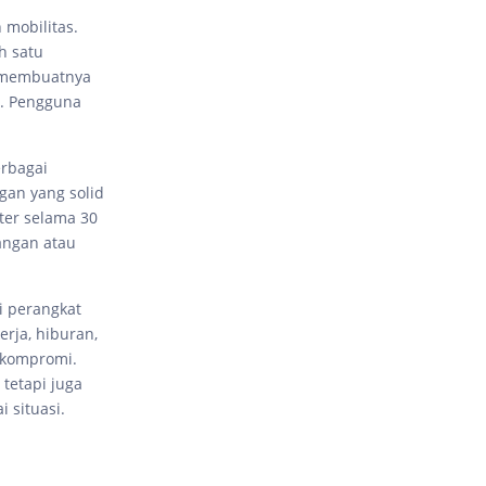
 mobilitas.
h satu
s membuatnya
l. Pengguna
erbagai
gan yang solid
ter selama 30
uangan atau
i perangkat
erja, hiburan,
 kompromi.
tetapi juga
 situasi.