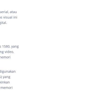
erial, atau
s visual ini
ital.
s 1580, yang
ng video,
 memori
 digunakan
5) yang
kinkan
n memori