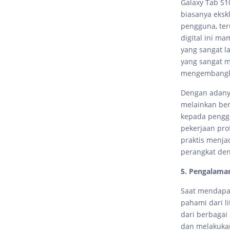
Galaxy Tab S1
biasanya eksk
pengguna, ter
digital ini 
yang sangat la
yang sangat 
mengembangk
Dengan adanya 
melainkan beru
kepada penggu
pekerjaan prof
praktis menja
perangkat den
5. Pengalama
Saat mendapat
pahami dari l
dari berbagai
dan melakukan