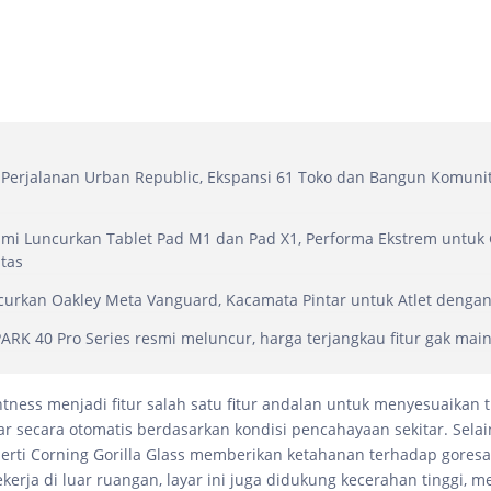
Perjalanan Urban Republic, Ekspansi 61 Toko dan Bangun Komuni
mi Luncurkan Tablet Pad M1 dan Pad X1, Performa Ekstrem untuk
itas
urkan Oakley Meta Vanguard, Kacamata Pintar untuk Atlet dengan 
RK 40 Pro Series resmi meluncur, harga terjangkau fitur gak mai
htness menjadi fitur salah satu fitur andalan untuk menyesuaikan t
r secara otomatis berdasarkan kondisi pencahayaan sekitar. Selain
erti Corning Gorilla Glass memberikan ketahanan terhadap gores
kerja di luar ruangan, layar ini juga didukung kecerahan tinggi, 