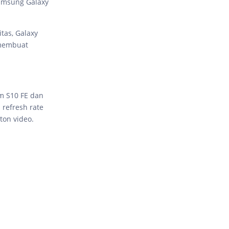
 Samsung Galaxy
tas, Galaxy
 membuat
am S10 FE dan
 refresh rate
ton video.