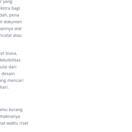
r yang
kstra bagi
ndah, pena
it dokumen
ikannya alat
catat atau
et biasa,
eksibilitas
lai dari
n desain
yang mencari
hari.
kamu kurang
n maknanya
at waktu riset