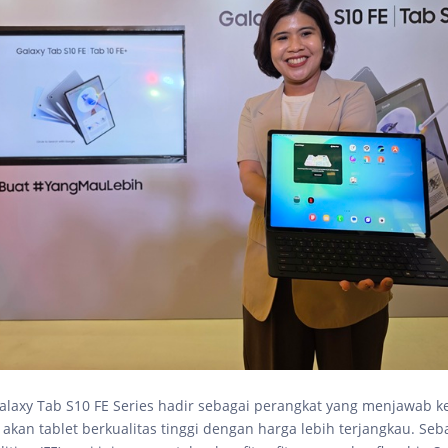
laxy Tab S10 FE Series hadir sebagai perangkat yang menjawab 
akan tablet berkualitas tinggi dengan harga lebih terjangkau. Seb