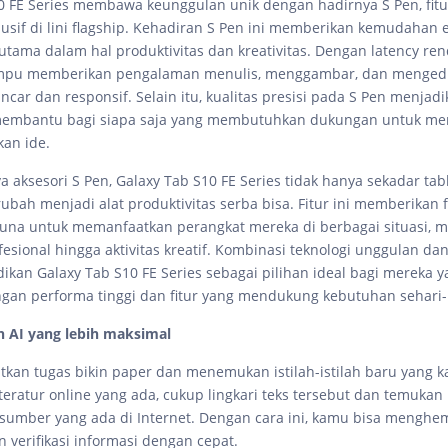
0 FE Series membawa keunggulan unik dengan hadirnya S Pen, fitu
lusif di lini flagship. Kehadiran S Pen ini memberikan kemudahan e
utama dalam hal produktivitas dan kreativitas. Dengan latency re
mampu memberikan pengalaman menulis, menggambar, dan menged
ncar dan responsif. Selain itu, kualitas presisi pada S Pen menjad
membantu bagi siapa saja yang membutuhkan dukungan untuk men
an ide.
aksesori S Pen, Galaxy Tab S10 FE Series tidak hanya sekadar tabl
bah menjadi alat produktivitas serba bisa. Fitur ini memberikan fl
na untuk memanfaatkan perangkat mereka di berbagai situasi, mu
esional hingga aktivitas kreatif. Kombinasi teknologi unggulan da
dikan Galaxy Tab S10 FE Series sebagai pilihan ideal bagi mereka 
gan performa tinggi dan fitur yang mendukung kebutuhan sehari-
n AI yang lebih maksimal
kan tugas bikin paper dan menemukan istilah-istilah baru yang 
iteratur online yang ada, cukup lingkari teks tersebut dan temuka
 sumber yang ada di Internet. Dengan cara ini, kamu bisa menghem
 verifikasi informasi dengan cepat.