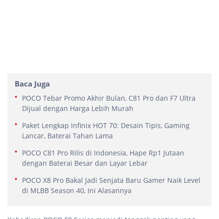
Baca Juga
POCO Tebar Promo Akhir Bulan, C81 Pro dan F7 Ultra
Dijual dengan Harga Lebih Murah
Paket Lengkap Infinix HOT 70: Desain Tipis, Gaming
Lancar, Baterai Tahan Lama
POCO C81 Pro Rilis di Indonesia, Hape Rp1 Jutaan
dengan Baterai Besar dan Layar Lebar
POCO X8 Pro Bakal Jadi Senjata Baru Gamer Naik Level
di MLBB Season 40, Ini Alasannya