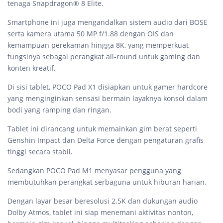
tenaga Snapdragon® 8 Elite.
Smartphone ini juga mengandalkan sistem audio dari BOSE
serta kamera utama 50 MP f/1.88 dengan OIS dan
kemampuan perekaman hingga 8K, yang memperkuat
fungsinya sebagai perangkat all-round untuk gaming dan
konten kreatif.
Di sisi tablet, POCO Pad X1 disiapkan untuk gamer hardcore
yang menginginkan sensasi bermain layaknya konsol dalam
bodi yang ramping dan ringan.
Tablet ini dirancang untuk memainkan gim berat seperti
Genshin Impact dan Delta Force dengan pengaturan grafis
tinggi secara stabil.
Sedangkan POCO Pad M1 menyasar pengguna yang
membutuhkan perangkat serbaguna untuk hiburan harian.
Dengan layar besar beresolusi 2.5K dan dukungan audio
Dolby Atmos, tablet ini siap menemani aktivitas nonton,