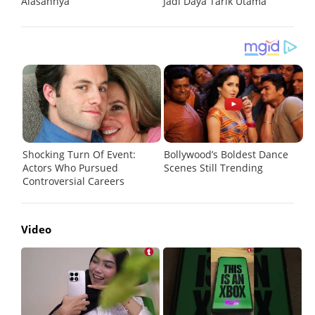
Alasannya
Jadi Daya Tarik Utama
Video